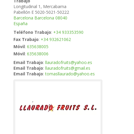
Trabajo
Longitudinal 1, Mercabarna
Pabellón E 5020-5021-50222
Barcelona
Barcelona
08040
España
Teléfono Trabajo
:
+34 933353590
Fax Trabajo
:
+34 932621062
Móvil
:
635638005
Móvil
:
635638006
Email Trabajo
:
llauradofruits@yahoo.es
Email Trabajo
:
llauradofruits@gmail.es
Email Trabajo
:
tomasllaurado@yahoo.es