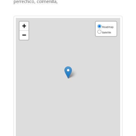
perrechico, colmenilla,
+
Roadmap
Satellite
−