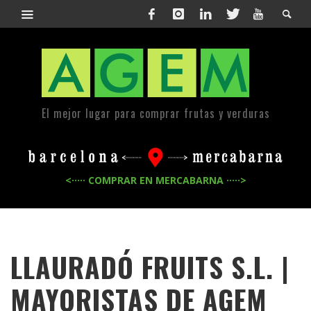
El mejor lugar para comprar frutas y verduras
<····· COMPRAR EN MERCABARNA ·····>
LLAURADÓ FRUITS S.L. |
MAYORISTAS DE
AGEM