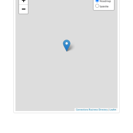
+
Roadmap
Satellite
−
Connections Business Directory
|
Leaflet