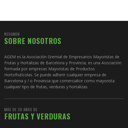
RESUMEN
SOBRE NOSOTROS
AGEM es la Asociación Gremial de Empresarios Mayoristas de
Frutas y Hortalizas de Barcelona y Provincia, es una Asociación
formada por empresas Mayoristas de Productos
Hortofrutícolas. Se puede adherir cualquier empresa de
Barcelona y / o Provincia que comercialice como mayorista
cualquier tipo de frutas, verduras y hortalizas.
MÁS DE 30 AÑOS DE
FRUTAS Y VERDURAS