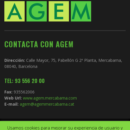
CONTACTA CON AGEM
Dirección:
Calle Mayor, 75, Pabellón G 2ª Planta, Mercabarna,
08040, Barcelona
TEL: 93 556 20 00
Fax:
935562006
Web Url:
www.agem.mercabarna.com
E-mail:
agem@agemmercabarna.cat
Usamos cookies para mejorar su experiencia de usuario y
Copyright © 2021.
AGEM
. Todos los derechos reservados. Diseño de