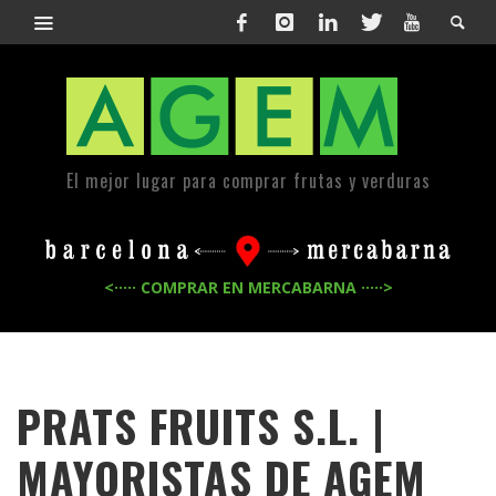
El mejor lugar para comprar frutas y verduras
<····· COMPRAR EN MERCABARNA ·····>
PRATS FRUITS S.L. |
MAYORISTAS DE
AGEM