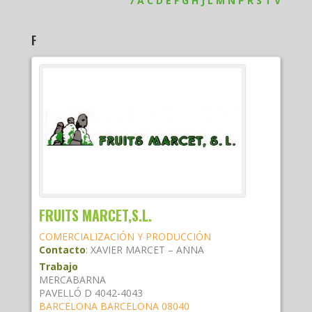
7
A
C
D
E
F
G
H
J
L
M
N
P
R
S
T
V
F
FRUITS MARCET,S.L.
COMERCIALIZACIÓN Y PRODUCCIÓN
Contacto
:
XAVIER MARCET – ANNA
Trabajo
MERCABARNA
PAVELLÓ D 4042-4043
BARCELONA
BARCELONA
08040