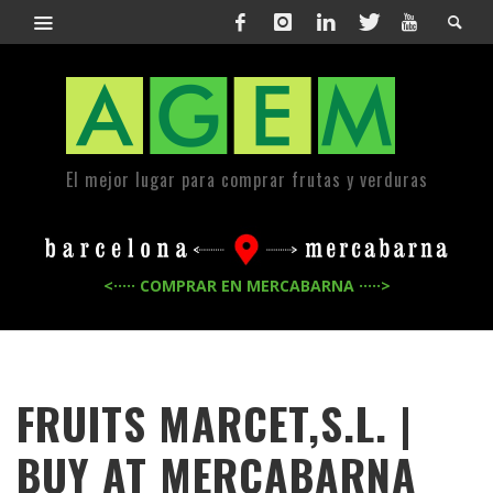
El mejor lugar para comprar frutas y verduras
<····· COMPRAR EN MERCABARNA ·····>
FRUITS MARCET,S.L. |
BUY AT MERCABARNA