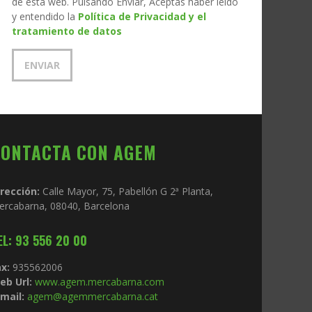
de esta web. Pulsando Enviar, Aceptas haber leído
y entendido la
Política de Privacidad y el
tratamiento de datos
CONTACTA CON AGEM
irección:
Calle Mayor, 75, Pabellón G 2ª Planta,
ercabarna, 08040, Barcelona
EL: 93 556 20 00
x:
935562006
eb Url:
www.agem.mercabarna.com
mail:
agem@agemmercabarna.cat