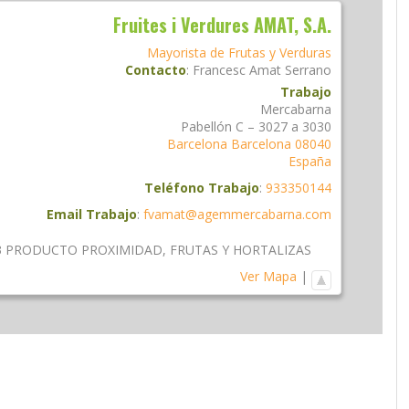
Fruites i Verdures AMAT, S.A.
Mayorista de Frutas y Verduras
Contacto
:
Francesc
Amat Serrano
Trabajo
Mercabarna
Pabellón C – 3027 a 3030
Barcelona
Barcelona
08040
España
Teléfono Trabajo
:
933350144
Email Trabajo
:
fvamat@agemmercabarna.com
3 PRODUCTO PROXIMIDAD
,
FRUTAS Y HORTALIZAS
Ver Mapa
|
am