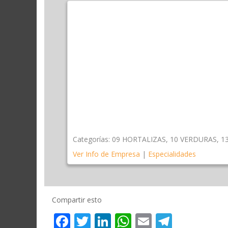
Categorías:
09 HORTALIZAS
,
10 VERDURAS
,
1
Ver Info de Empresa
|
Especialidades
Compartir esto
Facebook
Twitter
LinkedIn
WhatsApp
Email
Telegr