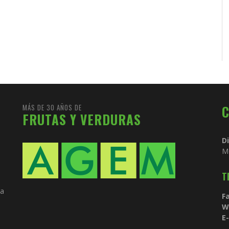
MÁS DE 30 AÑOS DE
FRUTAS Y VERDURAS
D
M
T
ia
Fa
W
E-