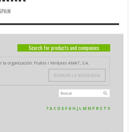
SPAIN
Search for products and companies
r la organización: Fruites i Verdures AMAT, S.A.
BORRAR LA BÚSQUEDA
7
A
C
D
E
F
G
H
J
L
M
N
P
R
S
T
V