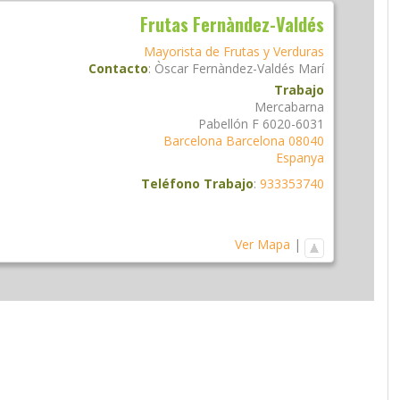
Frutas Fernàndez-Valdés
Mayorista de Frutas y Verduras
Contacto
:
Òscar
Fernàndez-Valdés Marí
Trabajo
Mercabarna
Pabellón F 6020-6031
Barcelona
Barcelona
08040
Espanya
Teléfono Trabajo
:
933353740
Ver Mapa
|
am