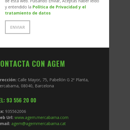
de esta web. Pulsando Enviar, Aceptas haber leído
y entendido la
Política de Privacidad y el
tratamiento de datos
CONTACTA CON AGEM
irección:
Calle Mayor, 75, Pabellón G 2ª Planta,
ercabarna, 08040, Barcelona
EL: 93 556 20 00
x:
935562006
eb Url:
www.agem.mercabarna.com
mail:
agem@agemmercabarna.cat