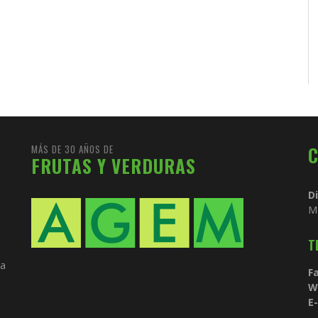
MÁS DE 30 AÑOS DE
FRUTAS Y VERDURAS
D
M
T
ia
Fa
W
E-