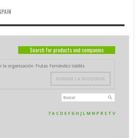
SPAIN
Search for products and companies
or la organización: Frutas Fernàndez-Valdés
BORRAR LA BÚSQUEDA
7
A
C
D
E
F
G
H
J
L
M
N
P
R
S
T
V