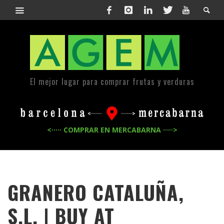
El mejor lugar para comprar frutas y verduras
<····· COMPRAR EN MERCABARNA ·····>
GRANERO CATALUÑA,
S.L. | BUY AT