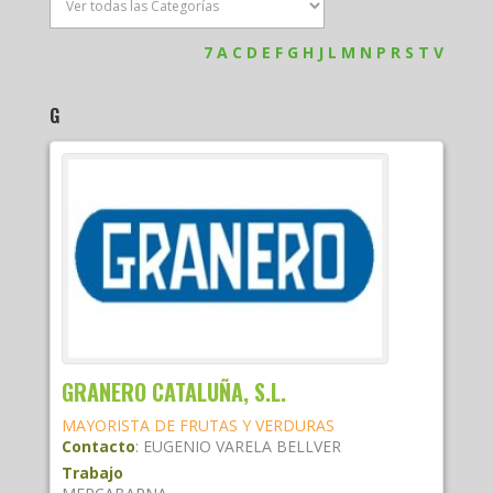
7
A
C
D
E
F
G
H
J
L
M
N
P
R
S
T
V
G
GRANERO CATALUÑA, S.L.
MAYORISTA DE FRUTAS Y VERDURAS
Contacto
:
EUGENIO
VARELA BELLVER
Trabajo