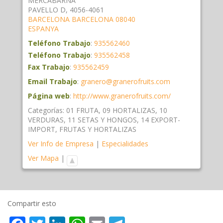
MERCABARNA
PAVELLO D, 4056-4061
BARCELONA
BARCELONA
08040
ESPANYA
Teléfono Trabajo
:
935562460
Teléfono Trabajo
:
935562458
Fax Trabajo
:
935562459
Email Trabajo
:
granero@granerofruits.com
Página web
:
http://www.granerofruits.com/
Categorías:
01 FRUTA
,
09 HORTALIZAS
,
10
VERDURAS
,
11 SETAS Y HONGOS
,
14 EXPORT-
IMPORT
,
FRUTAS Y HORTALIZAS
Ver Info de Empresa
|
Especialidades
Ver Mapa
|
Compartir esto