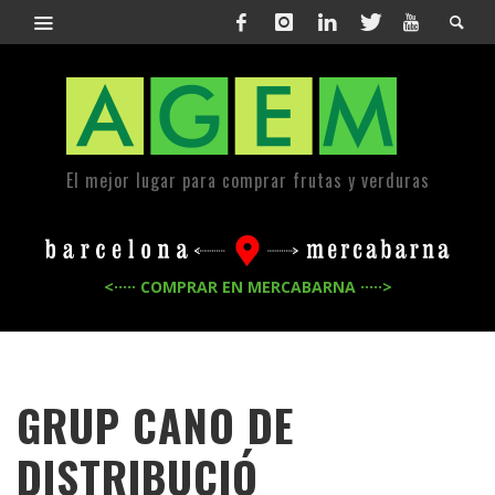
El mejor lugar para comprar frutas y verduras
<····· COMPRAR EN MERCABARNA ·····>
GRUP CANO DE
DISTRIBUCIÓ