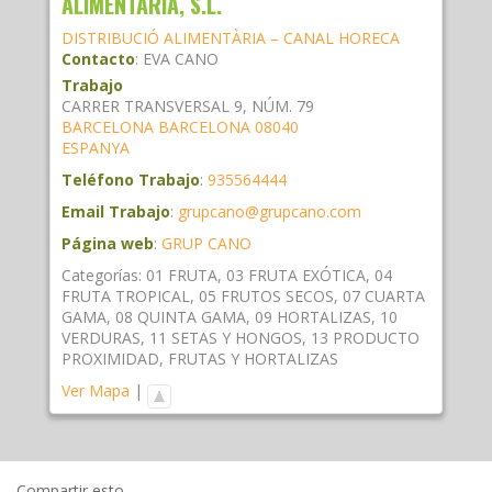
ALIMENTÀRIA, S.L.
DISTRIBUCIÓ ALIMENTÀRIA – CANAL HORECA
Contacto
:
EVA
CANO
Trabajo
CARRER TRANSVERSAL 9, NÚM. 79
BARCELONA
BARCELONA
08040
ESPANYA
Teléfono Trabajo
:
935564444
Email Trabajo
:
grupcano@grupcano.com
Página web
:
GRUP CANO
Categorías:
01 FRUTA
,
03 FRUTA EXÓTICA
,
04
FRUTA TROPICAL
,
05 FRUTOS SECOS
,
07 CUARTA
GAMA
,
08 QUINTA GAMA
,
09 HORTALIZAS
,
10
VERDURAS
,
11 SETAS Y HONGOS
,
13 PRODUCTO
PROXIMIDAD
,
FRUTAS Y HORTALIZAS
Ver Mapa
|
Compartir esto