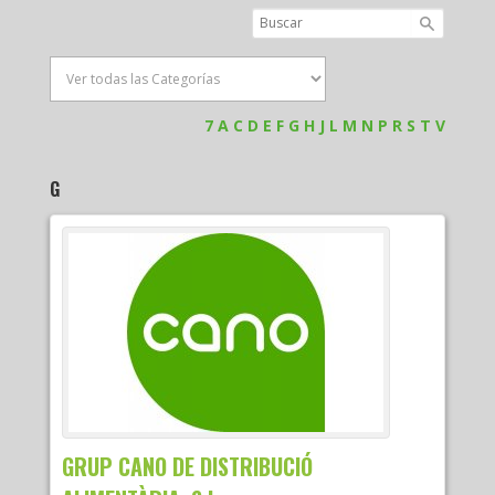
7
A
C
D
E
F
G
H
J
L
M
N
P
R
S
T
V
G
GRUP CANO DE DISTRIBUCIÓ