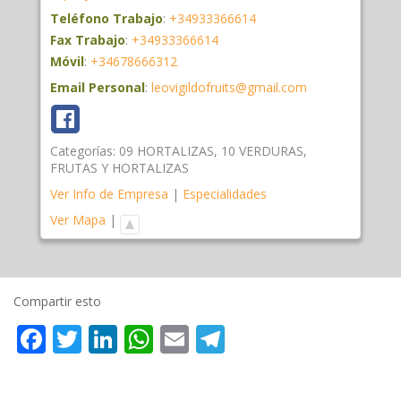
Teléfono Trabajo
:
+34933366614
Fax Trabajo
:
+34933366614
Móvil
:
+34678666312
Email Personal
:
leovigildofruits@gmail.com
Categorías:
09 HORTALIZAS
,
10 VERDURAS
,
FRUTAS Y HORTALIZAS
Ver Info de Empresa
|
Especialidades
Ver Mapa
|
Compartir esto
Facebook
Twitter
LinkedIn
WhatsApp
Email
Telegram