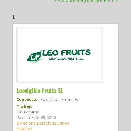
7
A
C
D
E
F
G
H
J
L
M
N
P
R
S
T
V
L
Leovigildo Fruits SL
Contacto
:
Leovigildo
Hernández
Trabajo
Mercabarna
Pavelló E, 5039,5040
Barcelona
Barcelona
08040
Espanya