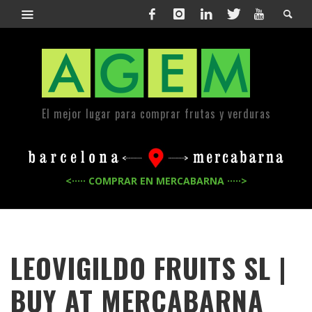
El mejor lugar para comprar frutas y verduras
<····· COMPRAR EN MERCABARNA ·····>
LEOVIGILDO FRUITS SL |
BUY AT MERCABARNA