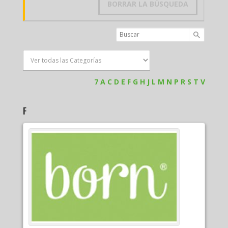
BORRAR LA BÚSQUEDA
7
A
C
D
E
F
G
H
J
L
M
N
P
R
S
T
V
F