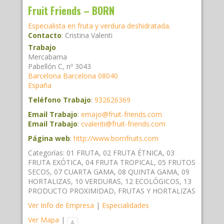
Fruit Friends – BORN
Especialista en fruta y verdura deshidratada.
Contacto
:
Cristina
Valenti
Trabajo
Mercabarna
Pabellón C, nº 3043
Barcelona
Barcelona
08040
España
Teléfono Trabajo
:
932626369
Email Trabajo
:
emajo@fruit-friends.com
Email Trabajo
:
cvalenti@fruit-friends.com
Página web
:
http://www.bornfruits.com
Categorías:
01 FRUTA
,
02 FRUTA ÉTNICA
,
03
FRUTA EXÓTICA
,
04 FRUTA TROPICAL
,
05 FRUTOS
SECOS
,
07 CUARTA GAMA
,
08 QUINTA GAMA
,
09
HORTALIZAS
,
10 VERDURAS
,
12 ECOLÓGICOS
,
13
PRODUCTO PROXIMIDAD
,
FRUTAS Y HORTALIZAS
Ver Info de Empresa
|
Especialidades
Ver Mapa
|