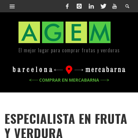
El mejor lugar para comprar frutas y verduras
<····· COMPRAR EN MERCABARNA ·····>
ESPECIALISTA EN FRUTA
Y VERDURA