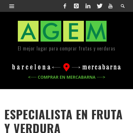
El mejor lugar para comprar frutas y verduras
<····· COMPRAR EN MERCABARNA ·····>
ESPECIALISTA EN FRUTA
Y VERDURA