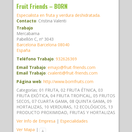
Fruit Friends – BORN
Especialista en fruta y verdura deshidratada.
Contacto
:
Cristina
Valenti
Trabajo
Mercabarna
Pabellón C, nº 3043
Barcelona
Barcelona
08040
España
Teléfono Trabajo
:
932626369
Email Trabajo
:
emajo@fruit-friends.com
Email Trabajo
:
cvalenti@fruit-friends.com
Página web
:
http://www.bornfruits.com
Categorías:
01 FRUTA
,
02 FRUTA ÉTNICA
,
03
FRUTA EXÓTICA
,
04 FRUTA TROPICAL
,
05 FRUTOS
SECOS
,
07 CUARTA GAMA
,
08 QUINTA GAMA
,
09
HORTALIZAS
,
10 VERDURAS
,
12 ECOLÓGICOS
,
13
PRODUCTO PROXIMIDAD
,
FRUTAS Y HORTALIZAS
Ver Info de Empresa
|
Especialidades
Ver Mapa
|