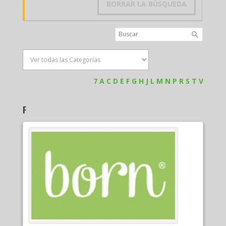
BORRAR LA BÚSQUEDA
7
A
C
D
E
F
G
H
J
L
M
N
P
R
S
T
V
F