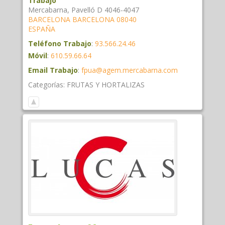
Trabajo
Mercabarna, Pavelló D 4046-4047
BARCELONA
BARCELONA
08040
ESPAÑA
Teléfono Trabajo
:
93.566.24.46
Móvil
:
610.59.66.64
Email Trabajo
:
fpua@agem.mercabarna.com
Categorías:
FRUTAS Y HORTALIZAS