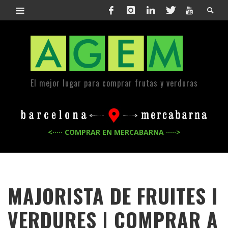
El mejor lugar para comprar frutas y verduras
<····· COMPRAR EN MERCABARNA ·····>
MAJORISTA DE FRUITES I
VERDURES | COMPRAR A