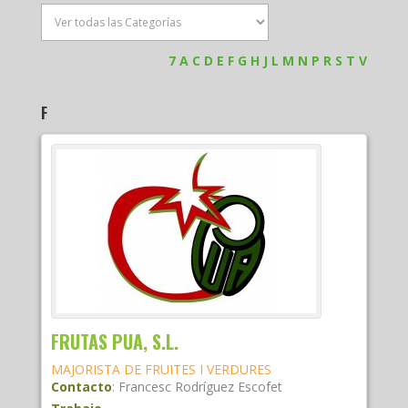
7
A
C
D
E
F
G
H
J
L
M
N
P
R
S
T
V
F
FRUTAS PUA, S.L.
MAJORISTA DE FRUITES I VERDURES
Contacto
:
Francesc
Rodríguez Escofet