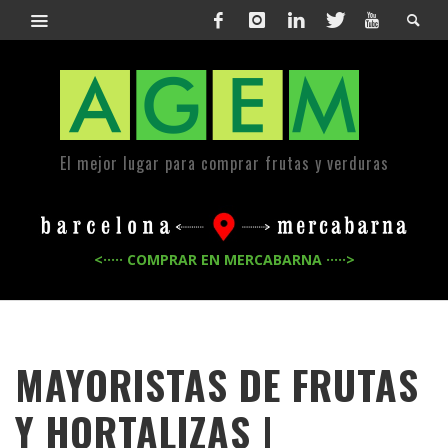
El mejor lugar para comprar frutas y verduras
<····· COMPRAR EN MERCABARNA ·····>
MAYORISTAS DE FRUTAS
Y HORTALIZAS |