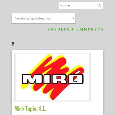
7
A
C
D
E
F
G
H
J
L
M
N
P
R
S
T
V
M
Miró Tapia, S.L.