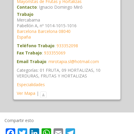
Mayoristas de Frutas y Hortalizas
Contacto
:
Ignacio
Domingo Miró
Trabajo
Mercabarna
Pabellón A, nº 1014-1015-1016
Barcelona
Barcelona
08040
España
Teléfono Trabajo
:
933352098
Fax Trabajo
:
933355069
Email Trabajo
:
mirotapia.sl@hotmail.com
Categorías:
01 FRUTA
,
09 HORTALIZAS
,
10
VERDURAS
,
FRUTAS Y HORTALIZAS
Especialidades
Ver Mapa
|
Compartir esto
Facebook
Twitter
LinkedIn
WhatsApp
Email
Telegram