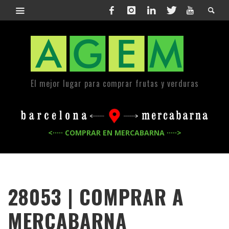
El mejor lugar para comprar frutas y verduras
<····· COMPRAR EN MERCABARNA ·····>
28053 | COMPRAR A
MERCABARNA