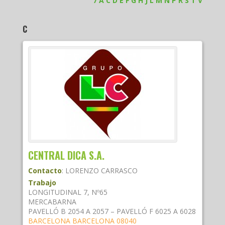
7
A
C
D
E
F
G
H
J
L
M
N
P
R
S
T
V
C
CENTRAL DICA S.A.
Contacto
:
LORENZO
CARRASCO
Trabajo
LONGITUDINAL 7, Nº65
MERCABARNA
PAVELLÓ B 2054 A 2057 – PAVELLÓ F 6025 A 6028
BARCELONA
BARCELONA
08040