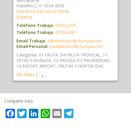
Mercabarna
Pabellón C, nº 3034-3036
Barcelona
Barcelona
08040
Espanya
Teléfono Trabajo
:
935562335
Teléfono Trabajo
:
935562367
Email Trabajo
:
administracio@churrysa.com
Email Personal
:
eulaliallorens@churrysa.com
Categorías:
01 FRUTA
,
04 FRUTA TROPICAL
,
11
SETAS Y HONGOS
,
13 PRODUCTO PROXIMIDAD
,
14 EXPORT-IMPORT
,
FRUTAS Y HORTALIZAS
Ver Mapa
|
Compartir esto
Facebook
Twitter
LinkedIn
WhatsApp
Email
Telegram