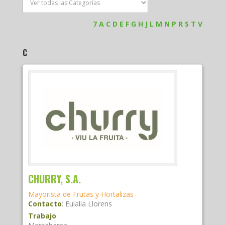
7
A
C
D
E
F
G
H
J
L
M
N
P
R
S
T
V
C
CHURRY, S.A.
Mayorista de Frutas y Hortalizas
Contacto
:
Eulalia
Llorens
Trabajo