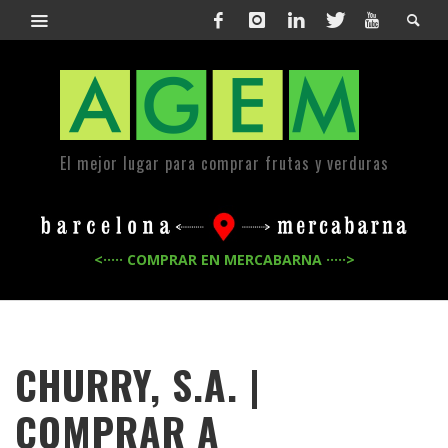
El mejor lugar para comprar frutas y verduras
<····· COMPRAR EN MERCABARNA ·····>
CHURRY, S.A. |
COMPRAR A