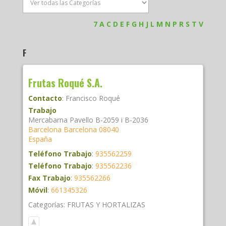
7
A
C
D
E
F
G
H
J
L
M
N
P
R
S
T
V
F
Frutas Roqué S.A.
Contacto
:
Francisco
Roqué
Trabajo
Mercabarna Pavello B-2059 i B-2036
Barcelona
Barcelona
08040
España
Teléfono Trabajo
:
935562259
Teléfono Trabajo
:
935562236
Fax Trabajo
:
935562266
Móvil
:
661345326
Categorías:
FRUTAS Y HORTALIZAS