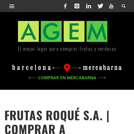
El mejor lugar para comprar frutas y verduras
<····· COMPRAR EN MERCABARNA ·····>
FRUTAS ROQUÉ S.A. |
COMPRAR A