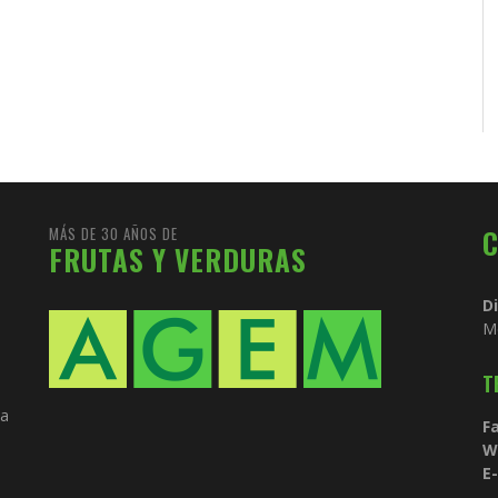
MÁS DE 30 AÑOS DE
FRUTAS Y VERDURAS
D
M
T
ia
Fa
W
E-