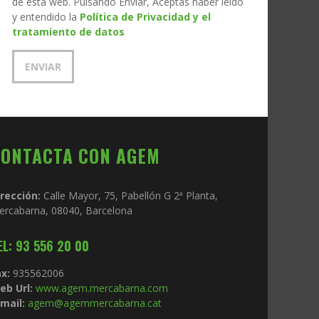
de esta web. Pulsando Enviar, Aceptas haber leído
y entendido la
Política de Privacidad y el
tratamiento de datos
CONTACTA CON AGEM
irección:
Calle Mayor, 75, Pabellón G 2ª Planta,
ercabarna, 08040, Barcelona
EL: 93 556 20 00
x:
935562006
eb Url:
www.agem.mercabarna.com
mail:
agem@agemmercabarna.cat