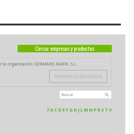
Cercar empreses y productes
or la organización: GERMANS BARRI, S.L.
BORRAR LA BÚSQUEDA
7
A
C
D
E
F
G
H
J
L
M
N
P
R
S
T
V