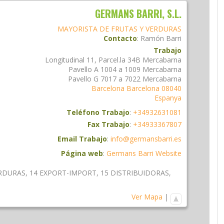
GERMANS BARRI, S.L.
MAYORISTA DE FRUTAS Y VERDURAS
Contacto
:
Ramón
Barri
Trabajo
Longitudinal 11, Parcel.la 34B Mercabarna
Pavello A 1004 a 1009 Mercabarna
Pavello G 7017 a 7022 Mercabarna
Barcelona
Barcelona
08040
Espanya
Teléfono Trabajo
:
+34932631081
Fax Trabajo
:
+34933367807
Email Trabajo
:
info@germansbarri.es
Página web
:
Germans Barri Website
ERDURAS
,
14 EXPORT-IMPORT
,
15 DISTRIBUIDORAS
,
Ver Mapa
|