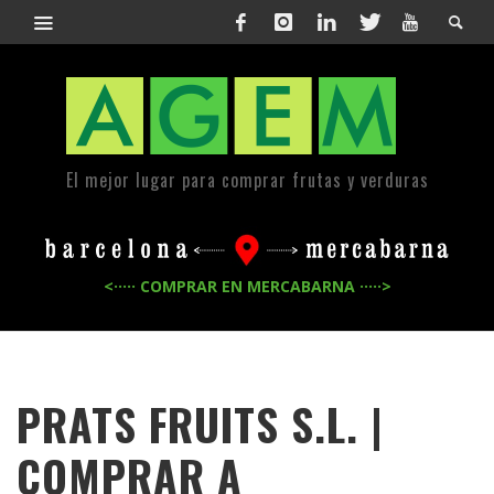
El mejor lugar para comprar frutas y verduras
<····· COMPRAR EN MERCABARNA ·····>
PRATS FRUITS S.L. |
COMPRAR A