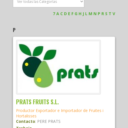
7
A
C
D
E
F
G
H
J
L
M
N
P
R
S
T
V
P
PRATS FRUITS S.L.
Productor Exportador e Importador de Fruites i
Hortalisses
Contacto
:
PERE
PRATS