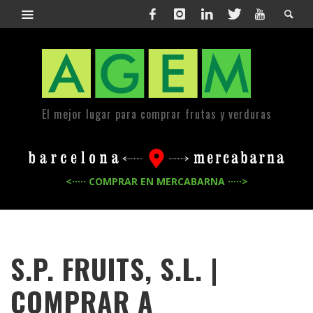
El mejor lugar para comprar frutas y verduras
<····· COMPRAR EN MERCABARNA ·····>
S.P. FRUITS, S.L. |
COMPRAR A