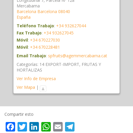
Longitudinal 7, Parcela Nº 128
Mercabarna
Barcelona
Barcelona
08040
España
Teléfono Trabajo
:
+34 932627044
Fax Trabajo
:
+34 932627045
Móvil
:
+34 670227030
Móvil
:
+34 670228481
Email Trabajo
:
spfruits@agemmercabarna.cat
Categorías:
14 EXPORT-IMPORT
,
FRUTAS Y
HORTALIZAS
Ver Info de Empresa
Ver Mapa
|
Compartir esto
Facebook
Twitter
LinkedIn
WhatsApp
Email
Telegram