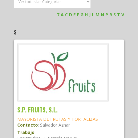
7
A
C
D
E
F
G
H
J
L
M
N
P
R
S
T
V
S
S.P. FRUITS, S.L.
MAYORISTA DE FRUTAS Y HORTALIZAS
Contacto
:
Salvador
Aznar
Trabajo