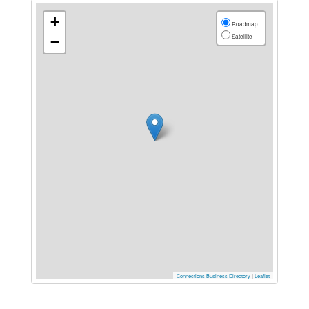
+
Roadmap
Satellite
−
Connections Business Directory
|
Leaflet