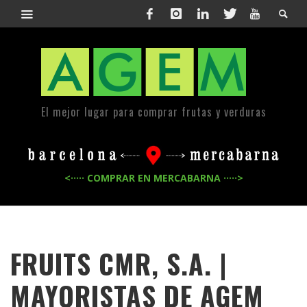
El mejor lugar para comprar frutas y verduras
<····· COMPRAR EN MERCABARNA ·····>
FRUITS CMR, S.A. |
MAYORISTAS DE
AGEM