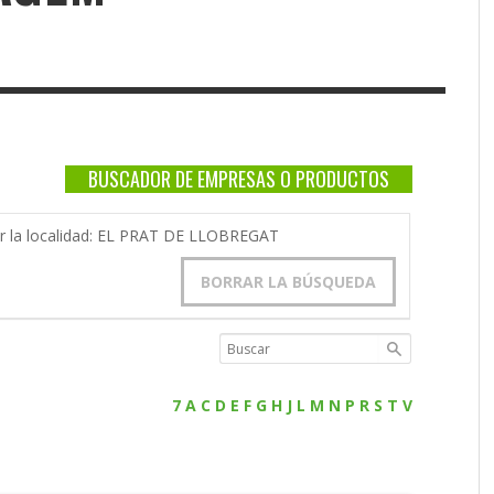
BUSCADOR DE EMPRESAS O PRODUCTOS
por la localidad: EL PRAT DE LLOBREGAT
BORRAR LA BÚSQUEDA
7
A
C
D
E
F
G
H
J
L
M
N
P
R
S
T
V