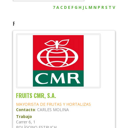
7
A
C
D
E
F
G
H
J
L
M
N
P
R
S
T
V
F
FRUITS CMR, S.A.
MAYORISTA DE FRUTAS Y HORTALIZAS
Contacto
:
CARLES
MOLINA
Trabajo
Carrer 6, 1
POLÍGONO ESTRUCH