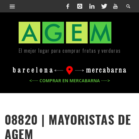
El mejor lugar para comprar frutas y verduras
<····· COMPRAR EN MERCABARNA ·····>
08820 | MAYORISTAS DE
AGEM