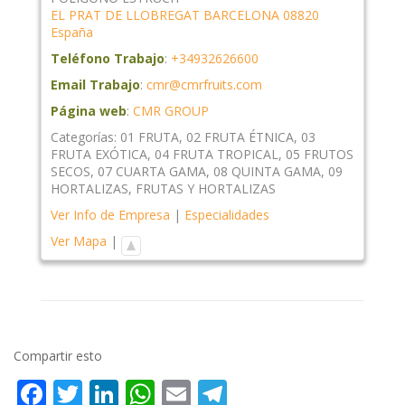
EL PRAT DE LLOBREGAT
BARCELONA
08820
España
Teléfono Trabajo
:
+34932626600
Email Trabajo
:
cmr@cmrfruits.com
Página web
:
CMR GROUP
Categorías:
01 FRUTA
,
02 FRUTA ÉTNICA
,
03
FRUTA EXÓTICA
,
04 FRUTA TROPICAL
,
05 FRUTOS
SECOS
,
07 CUARTA GAMA
,
08 QUINTA GAMA
,
09
HORTALIZAS
,
FRUTAS Y HORTALIZAS
Ver Info de Empresa
|
Especialidades
Ver Mapa
|
Compartir esto
Facebook
Twitter
LinkedIn
WhatsApp
Email
Telegram