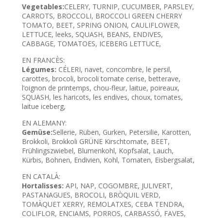
Vegetables:
CELERY, TURNIP, CUCUMBER, PARSLEY,
CARROTS, BROCCOLI, BROCCOLI GREEN CHERRY
TOMATO, BEET, SPRING ONION, CAULIFLOWER,
LETTUCE, leeks, SQUASH, BEANS, ENDIVES,
CABBAGE, TOMATOES, ICEBERG LETTUCE,
EN FRANCÈS:
Légumes:
CÉLERI, navet, concombre, le persil,
carottes, brocoli, brocoli tomate cerise, betterave,
l’oignon de printemps, chou-fleur, laitue, poireaux,
SQUASH, les haricots, les endives, choux, tomates,
laitue iceberg,
EN ALEMANY:
Gemüse:
Sellerie, Rüben, Gurken, Petersilie, Karotten,
Brokkoli, Brokkoli GRÜNE Kirschtomate, BEET,
Frühlingszwiebel, Blumenkohl, Kopfsalat, Lauch,
Kürbis, Bohnen, Endivien, Kohl, Tomaten, Eisbergsalat,
EN CATALÀ:
Hortalisses:
API, NAP, COGOMBRE, JULIVERT,
PASTANAGUES, BROCOLI, BRÒQUIL VERD,
TOMÀQUET XERRY, REMOLATXES, CEBA TENDRA,
COLIFLOR, ENCIAMS, PORROS, CARBASSÓ, FAVES,