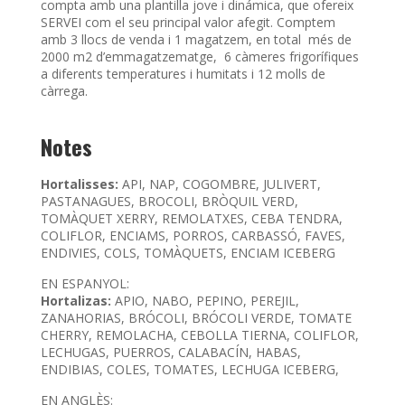
compta amb una plantilla jove i dinámica, que ofereix
SERVEI com el seu principal valor afegit. Comptem
amb 3 llocs de venda i 1 magatzem, en total més de
2000 m2 d’emmagatzematge, 6 càmeres frigorífiques
a diferents temperatures i humitats i 12 molls de
càrrega.
Notes
Hortalisses:
API, NAP, COGOMBRE, JULIVERT,
PASTANAGUES, BROCOLI, BRÒQUIL VERD,
TOMÀQUET XERRY, REMOLATXES, CEBA TENDRA,
COLIFLOR, ENCIAMS, PORROS, CARBASSÓ, FAVES,
ENDIVIES, COLS, TOMÀQUETS, ENCIAM ICEBERG
EN ESPANYOL:
Hortalizas:
APIO, NABO, PEPINO, PEREJIL,
ZANAHORIAS, BRÓCOLI, BRÓCOLI VERDE, TOMATE
CHERRY, REMOLACHA, CEBOLLA TIERNA, COLIFLOR,
LECHUGAS, PUERROS, CALABACÍN, HABAS,
ENDIBIAS, COLES, TOMATES, LECHUGA ICEBERG,
EN ANGLÈS: