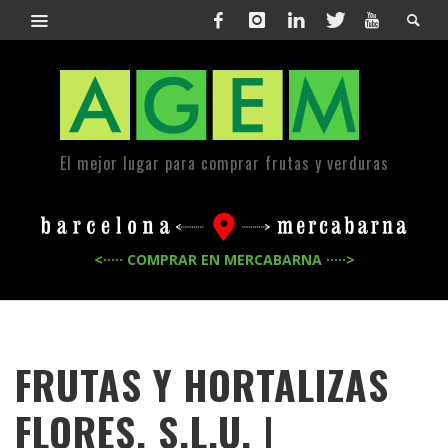
El mejor lugar para comprar frutas y verduras
<····· COMPRAR EN MERCABARNA ·····>
FRUTAS Y HORTALIZAS
FLORES, S.L.U. |