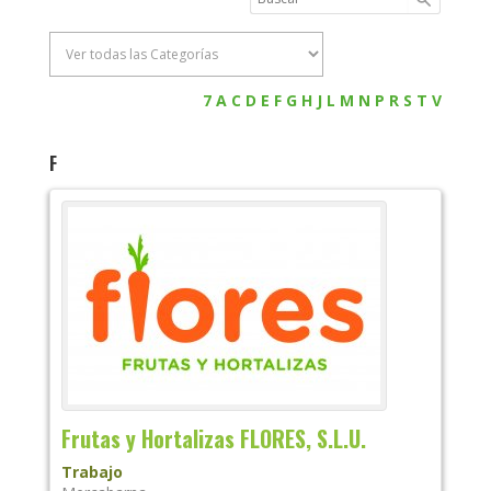
7
A
C
D
E
F
G
H
J
L
M
N
P
R
S
T
V
F
Frutas y Hortalizas FLORES, S.L.U.
Trabajo