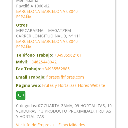
Mercabarna
Pavelló A 1060-62
BARCELONA
BARCELONA
08040
ESPAÑA
Otros
MERCABARNA – MAGATZEM
CARRER LONGITUDINAL 9, Nº 111
BARCELONA
BARCELONA
08040
ESPAÑA
Teléfono Trabajo
:
+34935562161
Móvil
:
+34625443042
Fax Trabajo
:
+34935562885
Email Trabajo
:
flores@fhflores.com
Página web
:
Frutas y Hortalizas Flores Website
Categorías:
07 CUARTA GAMA
,
09 HORTALIZAS
,
10
VERDURAS
,
13 PRODUCTO PROXIMIDAD
,
FRUTAS
Y HORTALIZAS
Ver Info de Empresa
|
Especialidades