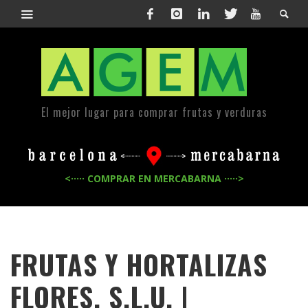
El mejor lugar para comprar frutas y verduras
<····· COMPRAR EN MERCABARNA ·····>
FRUTAS Y HORTALIZAS
FLORES, S.L.U. |