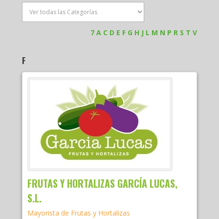
7
A
C
D
E
F
G
H
J
L
M
N
P
R
S
T
V
F
FRUTAS Y HORTALIZAS GARCÍA LUCAS,
S.L.
Mayorista de Frutas y Hortalizas