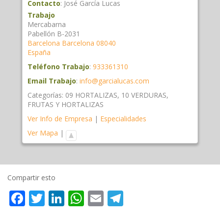
Contacto
:
José
García Lucas
Trabajo
Mercabarna
Pabellón B-2031
Barcelona
Barcelona
08040
España
Teléfono Trabajo
:
933361310
Email Trabajo
:
info@garcialucas.com
Categorías:
09 HORTALIZAS
,
10 VERDURAS
,
FRUTAS Y HORTALIZAS
Ver Info de Empresa
|
Especialidades
Ver Mapa
|
Compartir esto
Facebook
Twitter
LinkedIn
WhatsApp
Email
Telegram