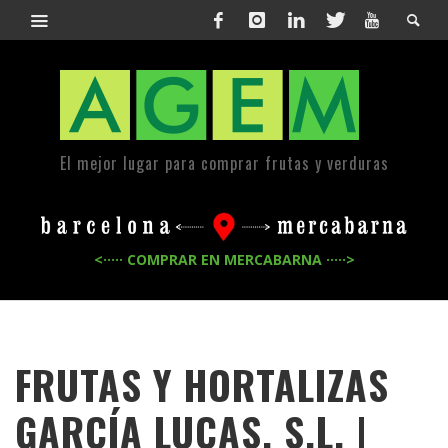
El mejor lugar para comprar frutas y verduras
<····· COMPRAR EN MERCABARNA ·····>
FRUTAS Y HORTALIZAS
GARCÍA LUCAS, S.L. |