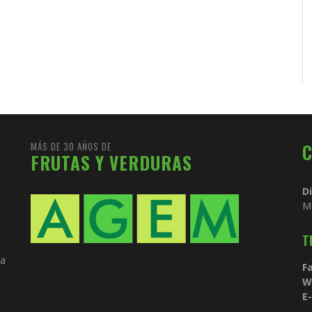
MÁS DE 30 AÑOS DE
FRUTAS Y VERDURAS
D
M
T
ia
Fa
W
E-