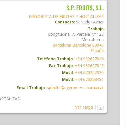
S.P. FRUITS, S.L.
MAYORISTA DE FRUTAS Y HORTALIZAS
Contacto
:
Salvador
Aznar
Trabajo
Longitudinal 7, Parcela Nº 128
Mercabarna
Barcelona
Barcelona
08040
España
Teléfono Trabajo
:
+34 932627044
Fax Trabajo
:
+34 932627045
Móvil
:
+34 670227030
Móvil
:
+34 670228481
Email Trabajo
:
spfruits@agemmercabarna.cat
ORTALIZAS
Ver Mapa
|