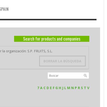
SPAIN
Search for products and companies
 la organización: S.P. FRUITS, S.L.
BORRAR LA BÚSQUEDA
7
A
C
D
E
F
G
H
J
L
M
N
P
R
S
T
V