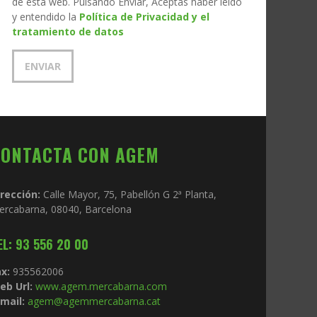
de esta web. Pulsando Enviar, Aceptas haber leído
y entendido la
Política de Privacidad y el
tratamiento de datos
CONTACTA CON AGEM
irección:
Calle Mayor, 75, Pabellón G 2ª Planta,
ercabarna, 08040, Barcelona
EL: 93 556 20 00
x:
935562006
eb Url:
www.agem.mercabarna.com
mail:
agem@agemmercabarna.cat