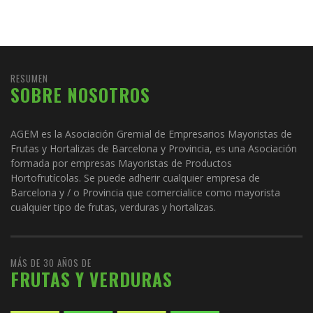
RESUMEN
SOBRE NOSOTROS
AGEM es la Asociación Gremial de Empresarios Mayoristas de
Frutas y Hortalizas de Barcelona y Provincia, es una Asociación
formada por empresas Mayoristas de Productos
Hortofrutícolas. Se puede adherir cualquier empresa de
Barcelona y / o Provincia que comercialice como mayorista
cualquier tipo de frutas, verduras y hortalizas.
MÁS DE 30 AÑOS DE
FRUTAS Y VERDURAS