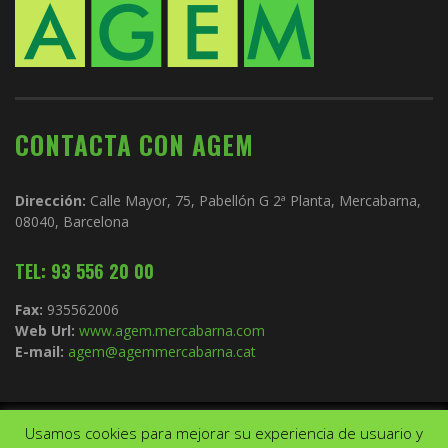
CONTACTA CON AGEM
Dirección:
Calle Mayor, 75, Pabellón G 2ª Planta, Mercabarna,
08040, Barcelona
TEL: 93 556 20 00
Fax:
935562006
Web Url:
www.agem.mercabarna.com
E-mail:
agem@agemmercabarna.cat
Usamos cookies para mejorar su experiencia de usuario y
Copyright © 2021.
AGEM
. Todos los derechos reservados. Diseño de