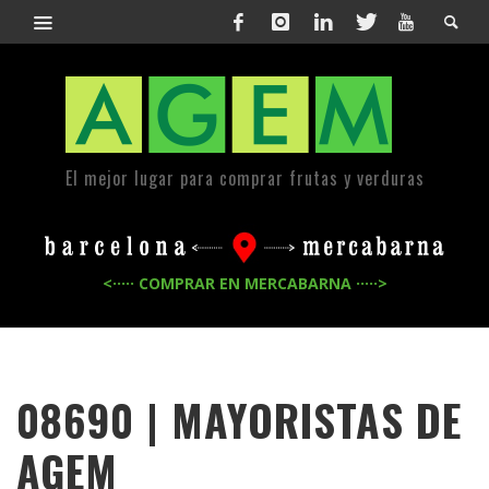
El mejor lugar para comprar frutas y verduras
<····· COMPRAR EN MERCABARNA ·····>
08690 | MAYORISTAS DE
AGEM