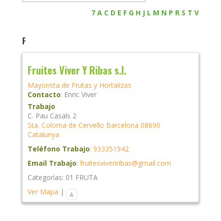
7
A
C
D
E
F
G
H
J
L
M
N
P
R
S
T
V
F
Fruites Viver Y Ribas s.l.
Mayorista de Frutas y Hortalizas
Contacto
:
Enric
Viver
Trabajo
C. Pau Casals 2
Sta. Coloma de Cervello
Barcelona
08690
Catalunya
Teléfono Trabajo
:
933351942
Email Trabajo
:
fruitesviveriribas@gmail.com
Categorías:
01 FRUTA
Ver Mapa
|