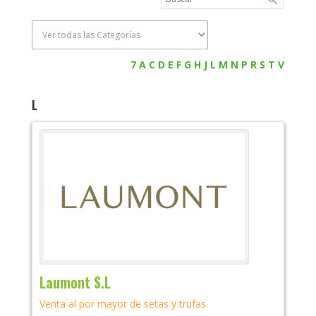
7
A
C
D
E
F
G
H
J
L
M
N
P
R
S
T
V
L
Laumont S.L
Venta al por mayor de setas y trufas