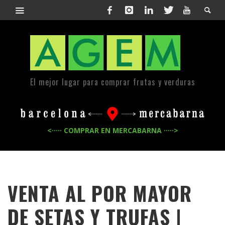
El mejor lugar para comprar frutas y verduras
<····· COMPRAR EN MERCABARNA ·····>
VENTA AL POR MAYOR
DE SETAS Y TRUFAS |