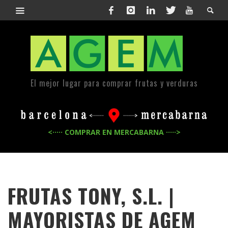
El mejor lugar para comprar frutas y verduras
<····· COMPRAR EN MERCABARNA ·····>
FRUTAS TONY, S.L. |
MAYORISTAS DE
AGEM