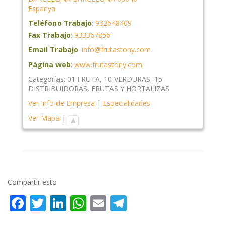
Espanya
Teléfono Trabajo
:
932648409
Fax Trabajo
:
933367856
Email Trabajo
:
info@frutastony.com
Página web
:
www.frutastony.com
Categorías:
01 FRUTA
,
10 VERDURAS
,
15
DISTRIBUIDORAS
,
FRUTAS Y HORTALIZAS
Ver Info de Empresa
|
Especialidades
Ver Mapa
|
Compartir esto
Facebook
Twitter
LinkedIn
WhatsApp
Email
Telegram