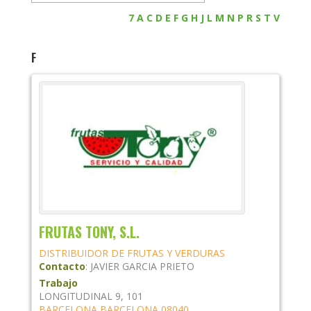
7
A
C
D
E
F
G
H
J
L
M
N
P
R
S
T
V
F
FRUTAS TONY, S.L.
DISTRIBUIDOR DE FRUTAS Y VERDURAS
Contacto
:
JAVIER
GARCIA PRIETO
Trabajo
LONGITUDINAL 9, 101
BARCELONA
BARCELONA
08040