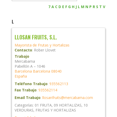
7
A
C
D
E
F
G
H
J
L
M
N
P
R
S
T
V
L
LLOSAN FRUITS, S.L.
Mayorista de Frutas y Hortalizas
Contacto
:
Rober
Llovet
Trabajo
Mercabarna
Pabellón A – 1046
Barcelona
Barcelona
08040
España
Teléfono Trabajo
:
935562113
Fax Trabajo
:
935562114
Email Trabajo
:
llosanfruits@mercabarna.com
Categorías:
01 FRUTA
,
09 HORTALIZAS
,
10
VERDURAS
,
FRUTAS Y HORTALIZAS