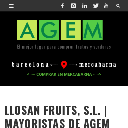
El mejor lugar para comprar frutas y verduras
<····· COMPRAR EN MERCABARNA ·····>
LLOSAN FRUITS, S.L. |
MAYORISTAS DE
AGEM