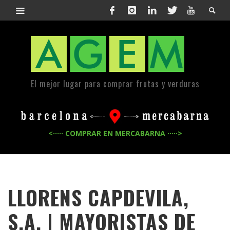
El mejor lugar para comprar frutas y verduras
<····· COMPRAR EN MERCABARNA ·····>
LLORENS CAPDEVILA,
S.A. | MAYORISTAS DE