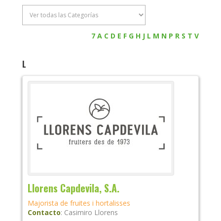
7
A
C
D
E
F
G
H
J
L
M
N
P
R
S
T
V
L
Llorens Capdevila, S.A.
Majorista de fruites i hortalisses
Contacto
:
Casimiro
Llorens