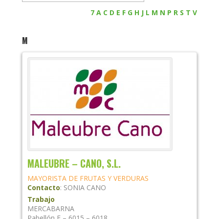
7
A
C
D
E
F
G
H
J
L
M
N
P
R
S
T
V
M
MALEUBRE – CANO, S.L.
MAYORISTA DE FRUTAS Y VERDURAS
Contacto
:
SONIA
CANO
Trabajo
MERCABARNA
Pabellón F – 6015 – 6018