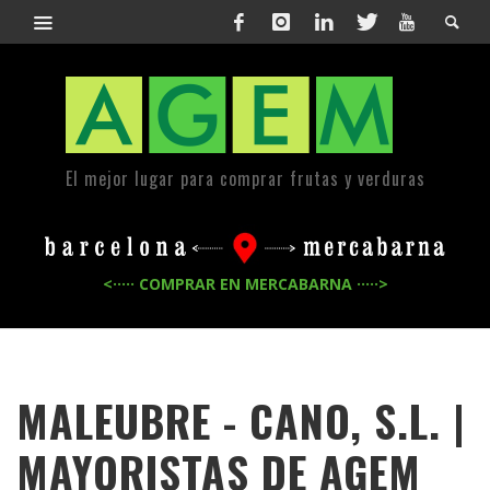
El mejor lugar para comprar frutas y verduras
<····· COMPRAR EN MERCABARNA ·····>
MALEUBRE - CANO, S.L. |
MAYORISTAS DE
AGEM