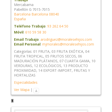
Mercabarna
Pabellón G 7015-7015
Barcelona
Barcelona
08040
España
Teléfono Trabajo
:
93 262 64 50
Móvil
:
610 59 58 30
Email Trabajo
:
arodriguez@moralesehijos.com
Email Personal
:
mjmorales@moralesehijos.com
Categorías:
01 FRUTA
,
03 FRUTA EXÓTICA
,
04
FRUTA TROPICAL
,
05 FRUTOS SECOS
,
06
MADURACIÓN PLÁTANOS
,
07 CUARTA GAMA
,
10
VERDURAS
,
12 ECOLÓGICOS
,
13 PRODUCTO
PROXIMIDAD
,
14 EXPORT-IMPORT
,
FRUTAS Y
HORTALIZAS
Especialidades
Ver Mapa
|
N