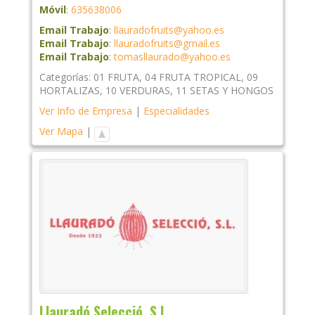
Móvil
:
635638006
Email Trabajo
:
llauradofruits@yahoo.es
Email Trabajo
:
llauradofruits@gmail.es
Email Trabajo
:
tomasllaurado@yahoo.es
Categorías:
01 FRUTA
,
04 FRUTA TROPICAL
,
09
HORTALIZAS
,
10 VERDURAS
,
11 SETAS Y HONGOS
Ver Info de Empresa
|
Especialidades
Ver Mapa
|
Llauradó Selecció, S.L