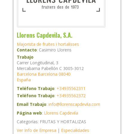
Llorens Capdevila, S.A.
Majorista de fruites i hortalisses
Contacto
:
Casimiro
Llorens
Trabajo
Carrer Longitudinal, 3
Mercabarna Pabellón C 3005-3012
Barcelona
Barcelona
08040
España
Teléfono Trabajo
:
+34935562311
Teléfono Trabajo
:
+34935562372
Email Trabajo
:
info@llorenscapdevila.com
Página web
:
Llorens Capdevila
Categorías:
FRUTAS Y HORTALIZAS
Ver Info de Empresa
|
Especialidades