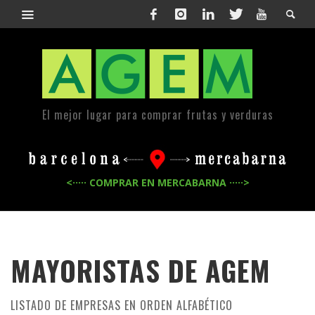
El mejor lugar para comprar frutas y verduras
<····· COMPRAR EN MERCABARNA ·····>
MAYORISTAS DE
AGEM
LISTADO DE EMPRESAS EN ORDEN ALFABÉTICO