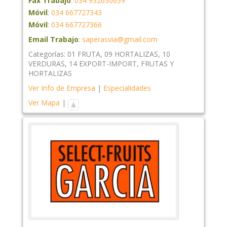
Fax Trabajo
:
034 932630639
Móvil
:
034 667727343
Móvil
:
034 667727366
Email Trabajo
:
saperasvia@gmail.com
Categorías:
01 FRUTA
,
09 HORTALIZAS
,
10
VERDURAS
,
14 EXPORT-IMPORT
,
FRUTAS Y
HORTALIZAS
Ver Info de Empresa
|
Especialidades
Ver Mapa
|