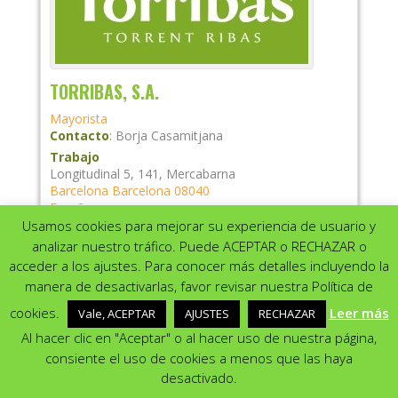
TORRIBAS, S.A.
Mayorista
Contacto
:
Borja
Casamitjana
Trabajo
Longitudinal 5, 141, Mercabarna
Barcelona
Barcelona
08040
España
Usamos cookies para mejorar su experiencia de usuario y
Teléfono Trabajo
:
932626900
analizar nuestro tráfico. Puede ACEPTAR o RECHAZAR o
Fax Trabajo
:
933359928
acceder a los ajustes. Para conocer más detalles incluyendo la
Email Personal
:
torribas@torribas.com
manera de desactivarlas, favor revisar nuestra Política de
Utilizamos cookies para ofrecerte la mejor experiencia en
nuestra web.
Página web
:
www.torribas.com
cookies.
Leer más
Vale, ACEPTAR
AJUSTES
RECHAZAR
Puedes aprender más sobre qué cookies utilizamos o cambiarlas
Categorías:
12 ECOLÓGICOS
,
FRUTAS Y
en los {setting]ajustes{/setting].
Al hacer clic en "Aceptar" o al hacer uso de nuestra página,
HORTALIZAS
consiente el uso de cookies a menos que las haya
Aceptar
Rechazar
Ajustes
Ver Info de Empresa
|
Especialidades
desactivado.