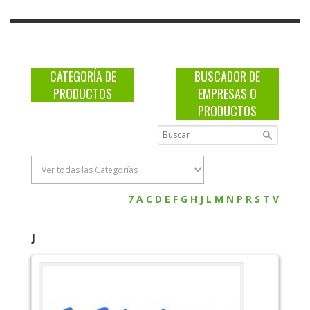
CATEGORÍA DE
BUSCADOR DE
PRODUCTOS
EMPRESAS O
PRODUCTOS
7
A
C
D
E
F
G
H
J
L
M
N
P
R
S
T
V
J