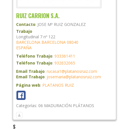
RUIZ CARRION S.A.
Contacto
:
JOSE Mª RUIZ GONZALEZ
Trabajo
Longitudinal 7 nº 122
BARCELONA
BARCELONA
08040
ESPAÑA
Teléfono Trabajo
:
933361411
Teléfono Trabajo
:
932632065
Email Trabajo
:
rucasa1@platanosruiz.com
Email Trabajo
:
josemaria@platanosruiz.com
Página web
:
PLATANOS RUIZ
Categorías:
06 MADURACIÓN PLÁTANOS
S