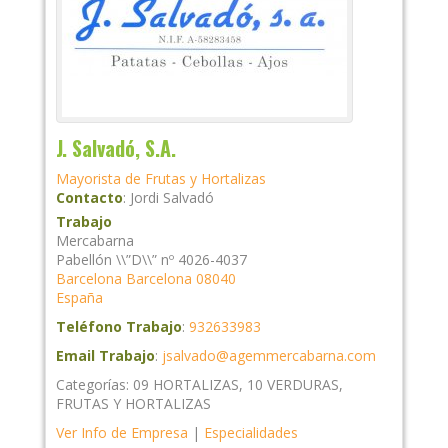
J. Salvadó, S.A.
Mayorista de Frutas y Hortalizas
Contacto
:
Jordi
Salvadó
Trabajo
Mercabarna
Pabellón \\”D\\” nº 4026-4037
Barcelona
Barcelona
08040
España
Teléfono Trabajo
:
932633983
Email Trabajo
:
jsalvado@agemmercabarna.com
Categorías:
09 HORTALIZAS
,
10 VERDURAS
,
FRUTAS Y HORTALIZAS
Ver Info de Empresa
|
Especialidades