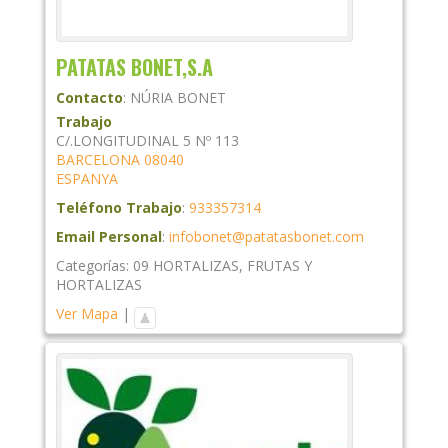
PATATAS BONET,S.A
Contacto
:
NÚRIA
BONET
Trabajo
C/.LONGITUDINAL 5 Nº 113
BARCELONA
08040
ESPANYA
Teléfono Trabajo
:
933357314
Email Personal
:
infobonet@patatasbonet.com
Categorías:
09 HORTALIZAS
,
FRUTAS Y
HORTALIZAS
Ver Mapa
|