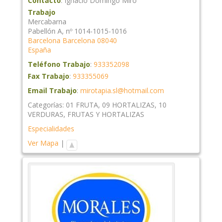
Contacto
:
Ignacio
Domingo Miró
Trabajo
Mercabarna
Pabellón A, nº 1014-1015-1016
Barcelona
Barcelona
08040
España
Teléfono Trabajo
:
933352098
Fax Trabajo
:
933355069
Email Trabajo
:
mirotapia.sl@hotmail.com
Categorías:
01 FRUTA
,
09 HORTALIZAS
,
10
VERDURAS
,
FRUTAS Y HORTALIZAS
Especialidades
Ver Mapa
|