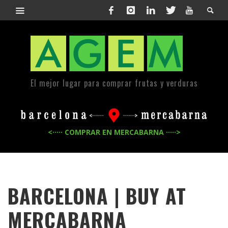
El mejor lugar para comprar frutas y verduras
<····· COMPRAR EN MERCABARNA ·····>
BARCELONA | BUY AT
MERCABARNA