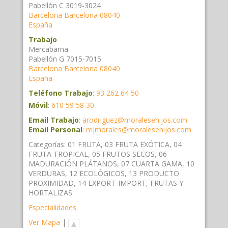
Pabellón C 3019-3024
Barcelona
Barcelona
08040
España
Trabajo
Mercabarna
Pabellón G 7015-7015
Barcelona
Barcelona
08040
España
Teléfono Trabajo
:
93 262 64 50
Móvil
:
610 59 58 30
Email Trabajo
:
arodriguez@moralesehijos.com
Email Personal
:
mjmorales@moralesehijos.com
Categorías:
01 FRUTA
,
03 FRUTA EXÓTICA
,
04
FRUTA TROPICAL
,
05 FRUTOS SECOS
,
06
MADURACIÓN PLÁTANOS
,
07 CUARTA GAMA
,
10
VERDURAS
,
12 ECOLÓGICOS
,
13 PRODUCTO
PROXIMIDAD
,
14 EXPORT-IMPORT
,
FRUTAS Y
HORTALIZAS
Especialidades
Ver Mapa
|