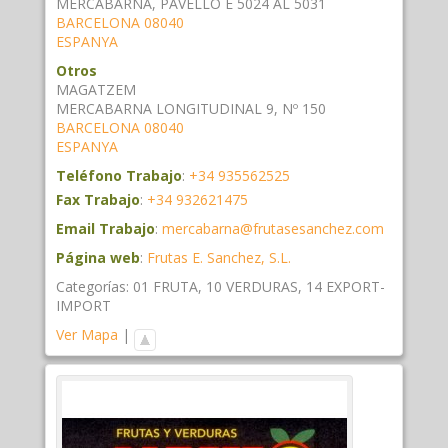
MERCABARNA, PAVELLÓ E 5024 AL 5031
BARCELONA
08040
ESPANYA
Otros
MAGATZEM
MERCABARNA LONGITUDINAL 9, Nº 150
BARCELONA
08040
ESPANYA
Teléfono Trabajo
:
+34 935562525
Fax Trabajo
:
+34 932621475
Email Trabajo
:
mercabarna@frutasesanchez.com
Página web
:
Frutas E. Sanchez, S.L.
Categorías:
01 FRUTA
,
10 VERDURAS
,
14 EXPORT-
IMPORT
Ver Mapa
|