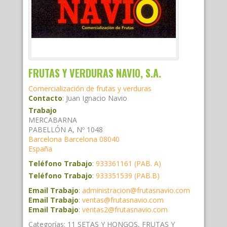
FRUTAS Y VERDURAS NAVIO, S.A.
Comercialización de frutas y verduras
Contacto
:
Juan Ignacio
Navio
Trabajo
MERCABARNA
PABELLÓN A, Nº 1048
Barcelona
Barcelona
08040
España
Teléfono Trabajo
:
933361161 (PAB. A)
Teléfono Trabajo
:
933351539 (PAB.B)
Email Trabajo
:
administracion@frutasnavio.com
Email Trabajo
:
ventas@frutasnavio.com
Email Trabajo
:
ventas2@frutasnavio.com
Categorías:
11 SETAS Y HONGOS
,
FRUTAS Y