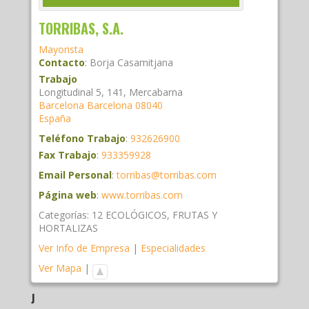
TORRIBAS, S.A.
Mayorista
Contacto
:
Borja
Casamitjana
Trabajo
Longitudinal 5, 141, Mercabarna
Barcelona
Barcelona
08040
España
Teléfono Trabajo
:
932626900
Fax Trabajo
:
933359928
Email Personal
:
torribas@torribas.com
Página web
:
www.torribas.com
Categorías:
12 ECOLÓGICOS
,
FRUTAS Y
HORTALIZAS
Ver Info de Empresa
|
Especialidades
Ver Mapa
|
J