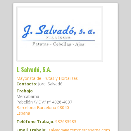
J. Salvadó, S.A.
Mayorista de Frutas y Hortalizas
Contacto
:
Jordi
Salvadó
Trabajo
Mercabarna
Pabellón \\”D\\” nº 4026-4037
Barcelona
Barcelona
08040
España
Teléfono Trabajo
:
932633983
Email Trabajo
:
jsalvado@agemmercabarna.com