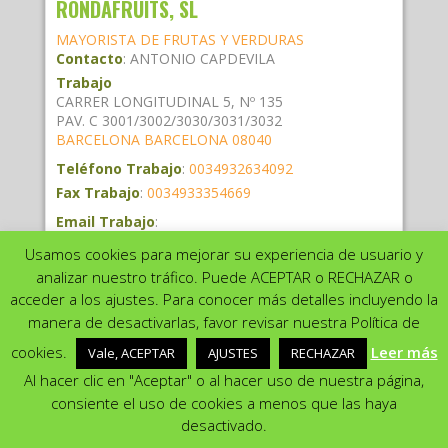
RONDAFRUITS, SL
MAYORISTA DE FRUTAS Y VERDURAS
Contacto
:
ANTONIO
CAPDEVILA
Trabajo
CARRER LONGITUDINAL 5, Nº 135
PAV. C 3001/3002/3030/3031/3032
BARCELONA
BARCELONA
08040
Teléfono Trabajo
:
0034932634092
Fax Trabajo
:
0034933354669
Email Trabajo
:
RONDAFRUITSSL@AGEM.MERCABARNA.COM
Usamos cookies para mejorar su experiencia de usuario y
Página web
:
http://RONDAFRUITS.COM
analizar nuestro tráfico. Puede ACEPTAR o RECHAZAR o
acceder a los ajustes. Para conocer más detalles incluyendo la
manera de desactivarlas, favor revisar nuestra Política de
Utilizamos cookies para ofrecerte la mejor experiencia en
Categorías:
FRUTAS Y HORTALIZAS
nuestra web.
cookies.
Leer más
Vale, ACEPTAR
AJUSTES
RECHAZAR
Puedes aprender más sobre qué cookies utilizamos o cambiarlas
Ver Info de Empresa
en los {setting]ajustes{/setting].
Al hacer clic en "Aceptar" o al hacer uso de nuestra página,
Ver Mapa
|
consiente el uso de cookies a menos que las haya
Aceptar
Rechazar
Ajustes
desactivado.
D