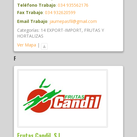
Teléfono Trabajo
:
034 935562176
Fax Trabajo
:
034 932620599
Email Trabajo
:
jaumepasfil@gmail.com
Categorías:
14 EXPORT-IMPORT
,
FRUTAS Y
HORTALIZAS
Ver Mapa
|
F
Frutas Candil, S.L.