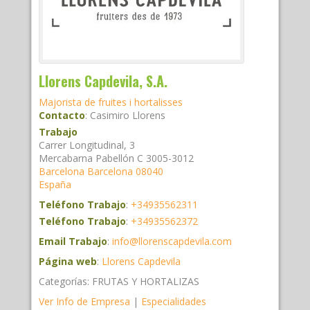
Llorens Capdevila, S.A.
Majorista de fruites i hortalisses
Contacto
:
Casimiro
Llorens
Trabajo
Carrer Longitudinal, 3
Mercabarna Pabellón C 3005-3012
Barcelona
Barcelona
08040
España
Teléfono Trabajo
:
+34935562311
Teléfono Trabajo
:
+34935562372
Email Trabajo
:
info@llorenscapdevila.com
Página web
:
Llorens Capdevila
Categorías:
FRUTAS Y HORTALIZAS
Ver Info de Empresa
|
Especialidades