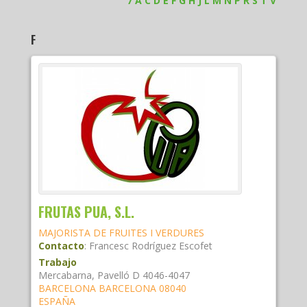
7
A
C
D
E
F
G
H
J
L
M
N
P
R
S
T
V
F
FRUTAS PUA, S.L.
MAJORISTA DE FRUITES I VERDURES
Contacto
:
Francesc
Rodríguez Escofet
Trabajo
Mercabarna, Pavelló D 4046-4047
BARCELONA
BARCELONA
08040
ESPAÑA