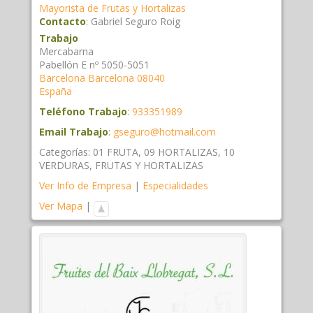
Mayorista de Frutas y Hortalizas
Contacto
:
Gabriel
Seguro Roig
Trabajo
Mercabarna
Pabellón E nº 5050-5051
Barcelona
Barcelona
08040
España
Teléfono Trabajo
:
933351989
Email Trabajo
:
gseguro@hotmail.com
Categorías:
01 FRUTA
,
09 HORTALIZAS
,
10
VERDURAS
,
FRUTAS Y HORTALIZAS
Ver Info de Empresa
|
Especialidades
Ver Mapa
|