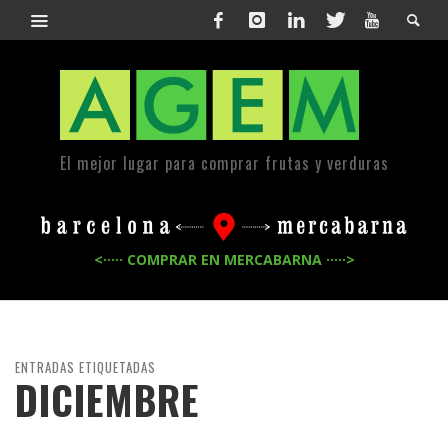
El mejor lugar para comprar frutas y verduras
<····· COMPRAR EN MERCABARNA ·····>
ENTRADAS ETIQUETADAS
DICIEMBRE