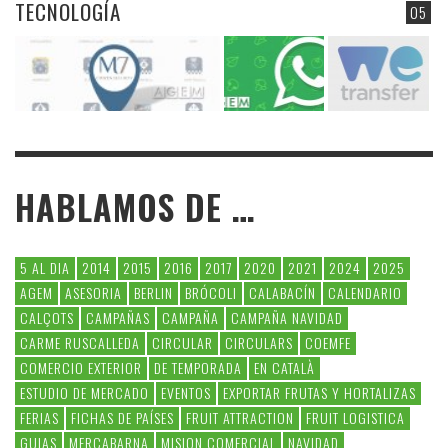
TECNOLOGÍA
05
HABLAMOS DE …
5 AL DIA
2014
2015
2016
2017
2020
2021
2024
2025
AGEM
ASESORIA
BERLIN
BRÓCOLI
CALABACÍN
CALENDARIO
CALÇOTS
CAMPAÑAS
CAMPAÑA
CAMPAÑA NAVIDAD
CARME RUSCALLEDA
CIRCULAR
CIRCULARS
COEMFE
COMERCIO EXTERIOR
DE TEMPORADA
EN CATALÀ
ESTUDIO DE MERCADO
EVENTOS
EXPORTAR FRUTAS Y HORTALIZAS
FERIAS
FICHAS DE PAÍSES
FRUIT ATTRACTION
FRUIT LOGISTICA
GUIAS
MERCABARNA
MISION COMERCIAL
NAVIDAD