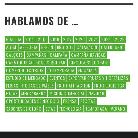
HABLAMOS DE …
5 AL DIA
2014
2015
2016
2017
2020
2021
2024
2025
AGEM
ASESORIA
BERLIN
BRÓCOLI
CALABACÍN
CALENDARIO
CALÇOTS
CAMPAÑAS
CAMPAÑA
CAMPAÑA NAVIDAD
CARME RUSCALLEDA
CIRCULAR
CIRCULARS
COEMFE
COMERCIO EXTERIOR
DE TEMPORADA
EN CATALÀ
ESTUDIO DE MERCADO
EVENTOS
EXPORTAR FRUTAS Y HORTALIZAS
FERIAS
FICHAS DE PAÍSES
FRUIT ATTRACTION
FRUIT LOGISTICA
GUIAS
MERCABARNA
MISION COMERCIAL
NAVIDAD
OPORTUNIDADES DE NEGOCIO
PRENSA
RECETAS
SABORES DE OTOÑO
SETAS
TECNOLOGIA
TEMPORADA
VERANO