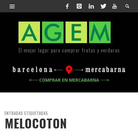
El mejor lugar para comprar frutas y verduras
<····· COMPRAR EN MERCABARNA ·····>
ENTRADAS ETIQUETADAS
MELOCOTON