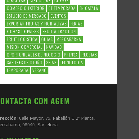
CIRCULAR
CIRCULARS
COEMFE
COMERCIO EXTERIOR
DE TEMPORADA
EN CATALÀ
ESTUDIO DE MERCADO
EVENTOS
EXPORTAR FRUTAS Y HORTALIZAS
FERIAS
FICHAS DE PAÍSES
FRUIT ATTRACTION
FRUIT LOGISTICA
GUIAS
MERCABARNA
MISION COMERCIAL
NAVIDAD
OPORTUNIDADES DE NEGOCIO
PRENSA
RECETAS
SABORES DE OTOÑO
SETAS
TECNOLOGIA
TEMPORADA
VERANO
CONTACTA CON AGEM
irección:
Calle Mayor, 75, Pabellón G 2ª Planta,
ercabarna, 08040, Barcelona