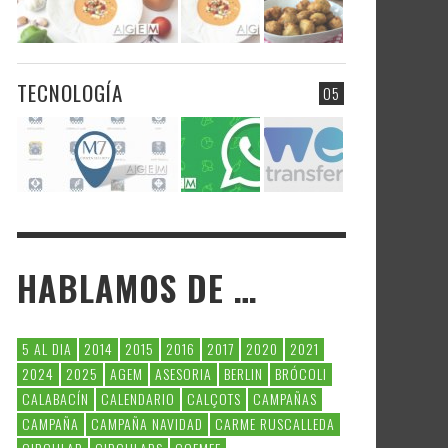
TECNOLOGÍA
05
HABLAMOS DE …
5 AL DIA
2014
2015
2016
2017
2020
2021
2024
2025
AGEM
ASESORIA
BERLIN
BRÓCOLI
CALABACÍN
CALENDARIO
CALÇOTS
CAMPAÑAS
CAMPAÑA
CAMPAÑA NAVIDAD
CARME RUSCALLEDA