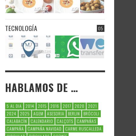
TECNOLOGÍA
05
HABLAMOS DE …
5 AL DIA
2014
2015
2016
2017
2020
2021
2024
2025
AGEM
ASESORIA
BERLIN
BRÓCOLI
CALABACÍN
CALENDARIO
CALÇOTS
CAMPAÑAS
CAMPAÑA
CAMPAÑA NAVIDAD
CARME RUSCALLEDA