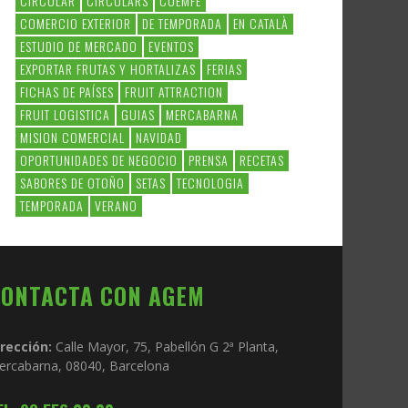
CIRCULAR
CIRCULARS
COEMFE
COMERCIO EXTERIOR
DE TEMPORADA
EN CATALÀ
ESTUDIO DE MERCADO
EVENTOS
EXPORTAR FRUTAS Y HORTALIZAS
FERIAS
FICHAS DE PAÍSES
FRUIT ATTRACTION
FRUIT LOGISTICA
GUIAS
MERCABARNA
MISION COMERCIAL
NAVIDAD
OPORTUNIDADES DE NEGOCIO
PRENSA
RECETAS
SABORES DE OTOÑO
SETAS
TECNOLOGIA
TEMPORADA
VERANO
CONTACTA CON AGEM
irección:
Calle Mayor, 75, Pabellón G 2ª Planta,
ercabarna, 08040, Barcelona