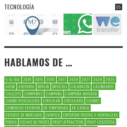
TECNOLOGÍA
05
HABLAMOS DE …
5 AL DIA
2014
2015
2016
2017
2020
2021
2024
2025
AGEM
ASESORIA
BERLIN
BRÓCOLI
CALABACÍN
CALENDARIO
CALÇOTS
CAMPAÑAS
CAMPAÑA
CAMPAÑA NAVIDAD
CARME RUSCALLEDA
CIRCULAR
CIRCULARS
COEMFE
COMERCIO EXTERIOR
DE TEMPORADA
EN CATALÀ
ESTUDIO DE MERCADO
EVENTOS
EXPORTAR FRUTAS Y HORTALIZAS
FERIAS
FICHAS DE PAÍSES
FRUIT ATTRACTION
FRUIT LOGISTICA