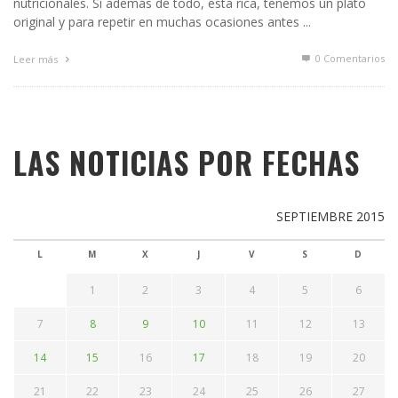
nutricionales. Si además de todo, está rica, tenemos un plato
original y para repetir en muchas ocasiones antes ...
0 Comentarios
Leer más
LAS NOTICIAS POR FECHAS
SEPTIEMBRE 2015
L
M
X
J
V
S
D
1
2
3
4
5
6
7
8
9
10
11
12
13
14
15
16
17
18
19
20
21
22
23
24
25
26
27