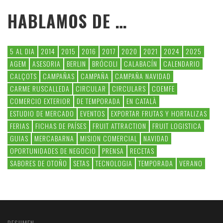
HABLAMOS DE …
5 AL DIA
2014
2015
2016
2017
2020
2021
2024
2025
AGEM
ASESORIA
BERLIN
BRÓCOLI
CALABACÍN
CALENDARIO
CALÇOTS
CAMPAÑAS
CAMPAÑA
CAMPAÑA NAVIDAD
CARME RUSCALLEDA
CIRCULAR
CIRCULARS
COEMFE
COMERCIO EXTERIOR
DE TEMPORADA
EN CATALÀ
ESTUDIO DE MERCADO
EVENTOS
EXPORTAR FRUTAS Y HORTALIZAS
FERIAS
FICHAS DE PAÍSES
FRUIT ATTRACTION
FRUIT LOGISTICA
GUIAS
MERCABARNA
MISION COMERCIAL
NAVIDAD
OPORTUNIDADES DE NEGOCIO
PRENSA
RECETAS
SABORES DE OTOÑO
SETAS
TECNOLOGIA
TEMPORADA
VERANO
RESUMEN