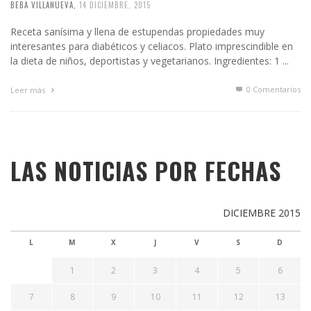
BEBA VILLANUEVA
,
14 DICIEMBRE, 2015
Receta sanísima y llena de estupendas propiedades muy
interesantes para diabéticos y celiacos. Plato imprescindible en
la dieta de niños, deportistas y vegetarianos. Ingredientes: 1 ...
0 Comentarios
Leer más
LAS NOTICIAS POR FECHAS
DICIEMBRE 2015
L
M
X
J
V
S
D
1
2
3
4
5
6
7
8
9
10
11
12
13