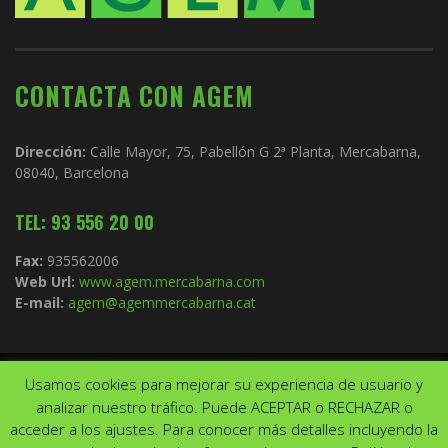
CONTACTA CON AGEM
Dirección:
Calle Mayor, 75, Pabellón G 2ª Planta, Mercabarna,
08040, Barcelona
TEL: 93 556 20 00
Fax:
935562006
Web Url:
www.agem.mercabarna.com
E-mail:
agem@agemmercabarna.cat
Usamos cookies para mejorar su experiencia de usuario y
Copyright © 2021.
AGEM
. Todos los derechos reservados. Diseño de
analizar nuestro tráfico. Puede ACEPTAR o RECHAZAR o
Aviso Legal
Política de privacidad
acceder a los ajustes. Para conocer más detalles incluyendo la
↑ Volver arriba