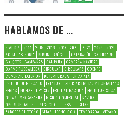
HABLAMOS DE …
5 AL DIA
2014
2015
2016
2017
2020
2021
2024
2025
AGEM
ASESORIA
BERLIN
BRÓCOLI
CALABACÍN
CALENDARIO
CALÇOTS
CAMPAÑAS
CAMPAÑA
CAMPAÑA NAVIDAD
CARME RUSCALLEDA
CIRCULAR
CIRCULARS
COEMFE
COMERCIO EXTERIOR
DE TEMPORADA
EN CATALÀ
ESTUDIO DE MERCADO
EVENTOS
EXPORTAR FRUTAS Y HORTALIZAS
FERIAS
FICHAS DE PAÍSES
FRUIT ATTRACTION
FRUIT LOGISTICA
GUIAS
MERCABARNA
MISION COMERCIAL
NAVIDAD
OPORTUNIDADES DE NEGOCIO
PRENSA
RECETAS
SABORES DE OTOÑO
SETAS
TECNOLOGIA
TEMPORADA
VERANO