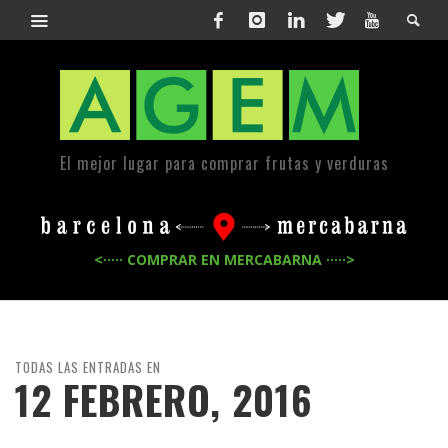
El mejor lugar para comprar frutas y verduras
<····· COMPRAR EN MERCABARNA ·····>
TODAS LAS ENTRADAS EN
12 FEBRERO, 2016