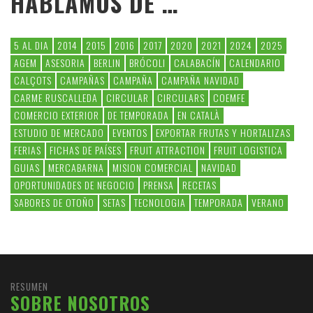
HABLAMOS DE …
5 AL DIA
2014
2015
2016
2017
2020
2021
2024
2025
AGEM
ASESORIA
BERLIN
BRÓCOLI
CALABACÍN
CALENDARIO
CALÇOTS
CAMPAÑAS
CAMPAÑA
CAMPAÑA NAVIDAD
CARME RUSCALLEDA
CIRCULAR
CIRCULARS
COEMFE
COMERCIO EXTERIOR
DE TEMPORADA
EN CATALÀ
ESTUDIO DE MERCADO
EVENTOS
EXPORTAR FRUTAS Y HORTALIZAS
FERIAS
FICHAS DE PAÍSES
FRUIT ATTRACTION
FRUIT LOGISTICA
GUIAS
MERCABARNA
MISION COMERCIAL
NAVIDAD
OPORTUNIDADES DE NEGOCIO
PRENSA
RECETAS
SABORES DE OTOÑO
SETAS
TECNOLOGIA
TEMPORADA
VERANO
RESUMEN
SOBRE NOSOTROS