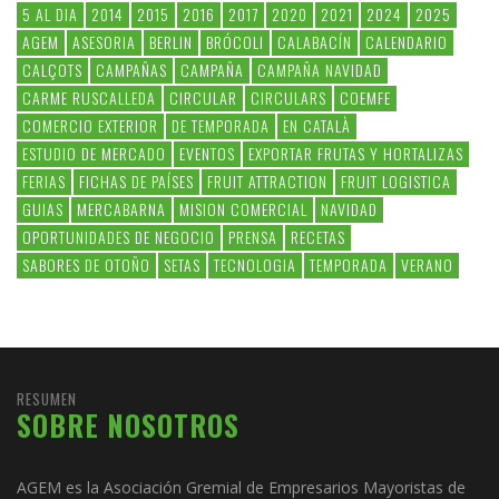
5 AL DIA
2014
2015
2016
2017
2020
2021
2024
2025
AGEM
ASESORIA
BERLIN
BRÓCOLI
CALABACÍN
CALENDARIO
CALÇOTS
CAMPAÑAS
CAMPAÑA
CAMPAÑA NAVIDAD
CARME RUSCALLEDA
CIRCULAR
CIRCULARS
COEMFE
COMERCIO EXTERIOR
DE TEMPORADA
EN CATALÀ
ESTUDIO DE MERCADO
EVENTOS
EXPORTAR FRUTAS Y HORTALIZAS
FERIAS
FICHAS DE PAÍSES
FRUIT ATTRACTION
FRUIT LOGISTICA
GUIAS
MERCABARNA
MISION COMERCIAL
NAVIDAD
OPORTUNIDADES DE NEGOCIO
PRENSA
RECETAS
SABORES DE OTOÑO
SETAS
TECNOLOGIA
TEMPORADA
VERANO
RESUMEN
SOBRE NOSOTROS
AGEM es la Asociación Gremial de Empresarios Mayoristas de