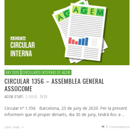
ANY 2020
CIRCULARES INTERNAS DE AGEM
CIRCULAR 1356 – ASSEMBLEA GENERAL
ASSOCOME
AGEM-STAFF
,
3 JULIO, 2020
Circular nº 1.356 Barcelona, 25 de juny de 2020. Per la present
informem que el proper dimarts, dia 30 de juny, tindrà lloc a ...
0 Comentarios
Leer más