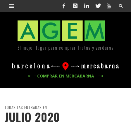
El mejor lugar para comprar frutas y verduras
<····· COMPRAR EN MERCABARNA ·····>
TODAS LAS ENTRADAS EN
JULIO 2020