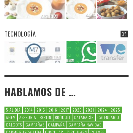
TECNOLOGÍA
05
HABLAMOS DE …
5 AL DIA
2014
2015
2016
2017
2020
2021
2024
2025
AGEM
ASESORIA
BERLIN
BRÓCOLI
CALABACÍN
CALENDARIO
CALÇOTS
CAMPAÑAS
CAMPAÑA
CAMPAÑA NAVIDAD
CARME RUSCALLEDA
CIRCULAR
CIRCULARS
COEMFE