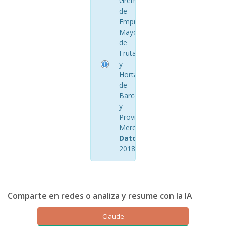
Gremio
de
Empresarios
Mayoristas
de
Frutas
y
Hortalizas
de
Barcelona
y
Provincia
Mercabarna
Datos:
Junio
2018
Comparte en redes o analiza y resume con la IA
Claude