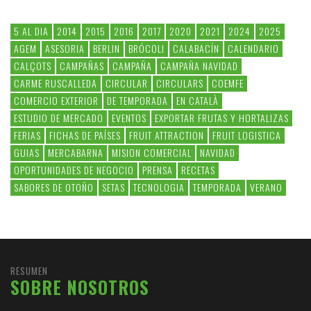
5 AL DIA
2014
2015
2016
2017
2020
2021
2024
2025
AGEM
ASESORIA
BERLIN
BRÓCOLI
CALABACÍN
CALENDARIO
CALÇOTS
CAMPAÑAS
CAMPAÑA
CAMPAÑA NAVIDAD
CARME RUSCALLEDA
CIRCULAR
CIRCULARS
COEMFE
COMERCIO EXTERIOR
DE TEMPORADA
EN CATALÀ
ESTUDIO DE MERCADO
EVENTOS
EXPORTAR FRUTAS Y HORTALIZAS
FERIAS
FICHAS DE PAÍSES
FRUIT ATTRACTION
FRUIT LOGISTICA
GUIAS
MERCABARNA
MISION COMERCIAL
NAVIDAD
OPORTUNIDADES DE NEGOCIO
PRENSA
RECETAS
SABORES DE OTOÑO
SETAS
TECNOLOGIA
TEMPORADA
VERANO
RESUMEN
SOBRE NOSOTROS