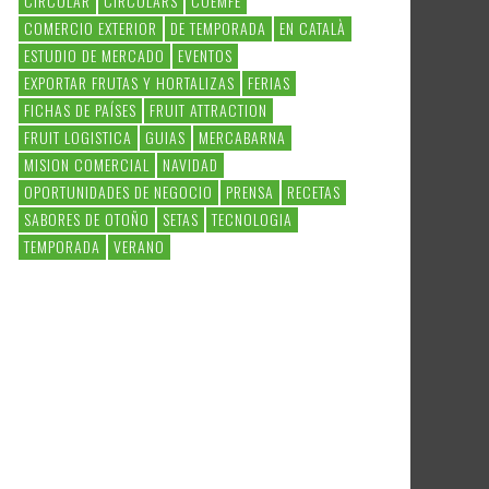
CIRCULAR
CIRCULARS
COEMFE
COMERCIO EXTERIOR
DE TEMPORADA
EN CATALÀ
ESTUDIO DE MERCADO
EVENTOS
EXPORTAR FRUTAS Y HORTALIZAS
FERIAS
FICHAS DE PAÍSES
FRUIT ATTRACTION
FRUIT LOGISTICA
GUIAS
MERCABARNA
MISION COMERCIAL
NAVIDAD
OPORTUNIDADES DE NEGOCIO
PRENSA
RECETAS
SABORES DE OTOÑO
SETAS
TECNOLOGIA
TEMPORADA
VERANO