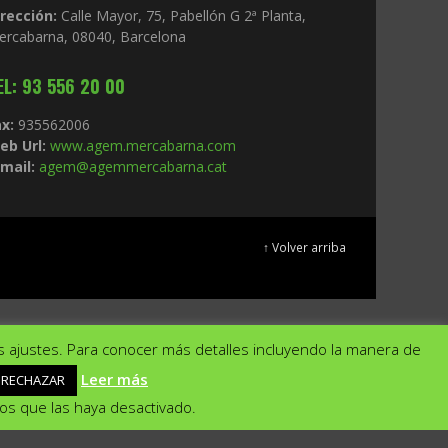
irección:
Calle Mayor, 75, Pabellón G 2ª Planta,
ercabarna, 08040, Barcelona
EL: 93 556 20 00
x:
935562006
eb Url:
www.agem.mercabarna.com
mail:
agem@agemmercabarna.cat
↑ Volver arriba
s ajustes. Para conocer más detalles incluyendo la manera de
Leer más
RECHAZAR
ar
Rechazar
Ajustes
nos que las haya desactivado.