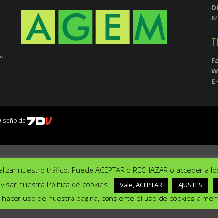
D
M
T
ia
Fa
W
E-
 Diseño de
lizar nuestro tráfico. Puede ACEPTAR o RECHAZAR o acceder a lo
evisar nuestra Política de cookies.
Vale, ACEPTAR
AJUSTES
xperiencia en nuestra web.
Acept
 al hacer uso de nuestra página, consiente el uso de cookies a me
amos o cambiarlas en los {setting]ajustes{/setting].