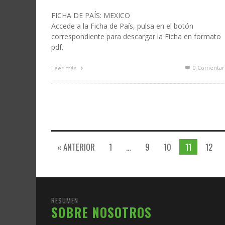
FICHA DE PAÍS: MEXICO
Accede a la Ficha de País, pulsa en el botón
correspondiente para descargar la Ficha en formato
pdf.
0 Comentar
Leer más
« ANTERIOR
1
…
9
10
11
12
RESUMEN
SOBRE NOSOTROS