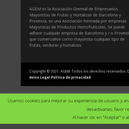
AGEM es la Asociación Gremial de Empresarios
Mayoristas de Frutas y Hortalizas de Barcelona y
Provincia, es una Asociación formada por empresas
Mayoristas de Productos Hortofrutícolas. Se puede
adherir cualquier empresa de Barcelona y / o Provinc
que comercialice como mayorista cualquier tipo de
frutas, verduras y hortalizas.
Copyright © 2021.
AGEM
. Todos los derechos reservados.
Aviso Legal
Política de privacidad
Usamos cookies para mejorar su experiencia de usuario y ana
desactivarlas, favor r
Utilizamos cookies para ofrecerte la mejor e
Al hacer clic en "Aceptar" o
Puedes aprender más sobre qué cookies utiliz