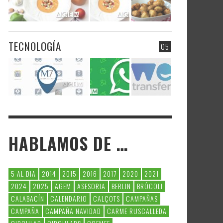
TECNOLOGÍA
05
HABLAMOS DE …
5 AL DIA
2014
2015
2016
2017
2020
2021
2024
2025
AGEM
ASESORIA
BERLIN
BRÓCOLI
CALABACÍN
CALENDARIO
CALÇOTS
CAMPAÑAS
CAMPAÑA
CAMPAÑA NAVIDAD
CARME RUSCALLEDA