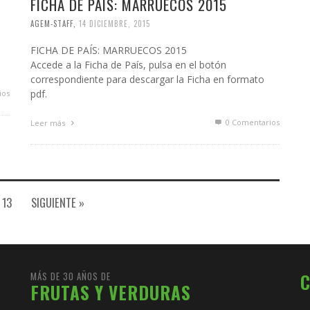
FICHA DE PAÍS: MARRUECOS 2015
AGEM-STAFF
,
14 DICIEMBRE, 2015
FICHA DE PAÍS: MARRUECOS 2015
Accede a la Ficha de País, pulsa en el botón
correspondiente para descargar la Ficha en formato
pdf.
ios
0 Comentarios
Leer más
13
SIGUIENTE »
MÁS DE 30 AÑOS DE
FRUTAS Y VERDURAS