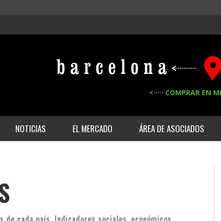
<····· COMPRAR EN M
NOTICIAS
EL MERCADO
ÁREA DE ASOCIADOS
S
s de cada país. Indicadores sociales, económicos,