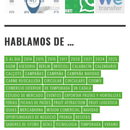
HABLAMOS DE …
5 AL DIA
2014
2015
2016
2017
2020
2021
2024
2025
AGEM
ASESORIA
BERLIN
BRÓCOLI
CALABACÍN
CALENDARIO
CALÇOTS
CAMPAÑAS
CAMPAÑA
CAMPAÑA NAVIDAD
CARME RUSCALLEDA
CIRCULAR
CIRCULARS
COEMFE
COMERCIO EXTERIOR
DE TEMPORADA
EN CATALÀ
ESTUDIO DE MERCADO
EVENTOS
EXPORTAR FRUTAS Y HORTALIZAS
FERIAS
FICHAS DE PAÍSES
FRUIT ATTRACTION
FRUIT LOGISTICA
GUIAS
MERCABARNA
MISION COMERCIAL
NAVIDAD
OPORTUNIDADES DE NEGOCIO
PRENSA
RECETAS
SABORES DE OTOÑO
SETAS
TECNOLOGIA
TEMPORADA
VERANO