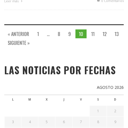
0 Comentarios
Leer más
« ANTERIOR
1
…
8
9
10
11
12
13
SIGUIENTE »
LAS NOTICIAS POR FECHAS
AGOSTO 2026
L
M
X
J
V
S
D
1
2
3
4
5
6
7
8
9