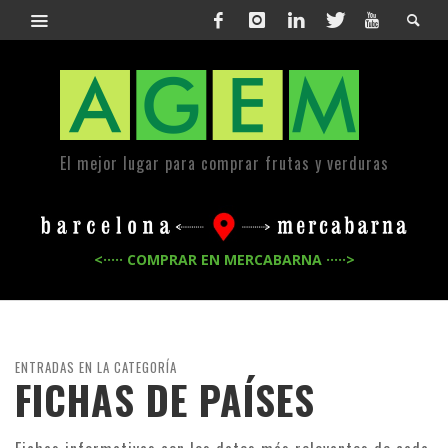
El mejor lugar para comprar frutas y verduras
<····· COMPRAR EN MERCABARNA ·····>
ENTRADAS EN LA CATEGORÍA
FICHAS DE PAÍSES