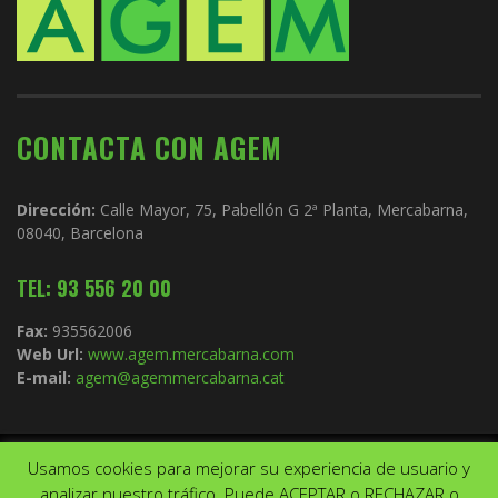
CONTACTA CON AGEM
Dirección:
Calle Mayor, 75, Pabellón G 2ª Planta, Mercabarna,
08040, Barcelona
TEL: 93 556 20 00
Fax:
935562006
Web Url:
www.agem.mercabarna.com
E-mail:
agem@agemmercabarna.cat
Usamos cookies para mejorar su experiencia de usuario y
Copyright © 2021.
AGEM
. Todos los derechos reservados. Diseño de
analizar nuestro tráfico. Puede ACEPTAR o RECHAZAR o