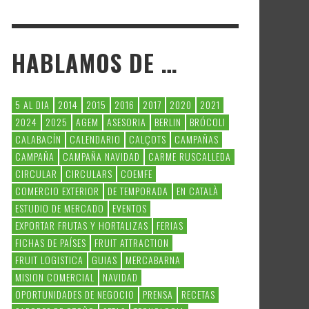
HABLAMOS DE …
5 AL DIA
2014
2015
2016
2017
2020
2021
2024
2025
AGEM
ASESORIA
BERLIN
BRÓCOLI
CALABACÍN
CALENDARIO
CALÇOTS
CAMPAÑAS
CAMPAÑA
CAMPAÑA NAVIDAD
CARME RUSCALLEDA
CIRCULAR
CIRCULARS
COEMFE
COMERCIO EXTERIOR
DE TEMPORADA
EN CATALÀ
ESTUDIO DE MERCADO
EVENTOS
EXPORTAR FRUTAS Y HORTALIZAS
FERIAS
FICHAS DE PAÍSES
FRUIT ATTRACTION
FRUIT LOGISTICA
GUIAS
MERCABARNA
MISION COMERCIAL
NAVIDAD
OPORTUNIDADES DE NEGOCIO
PRENSA
RECETAS