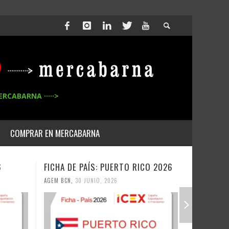
ERCABARNA ·····>
COMPRAR EN MERCABARNA
6
FICHA DE PAÍS: PUERTO RICO 2026
FICHA DE
AGEM BCN
,
30 JUNIO, 2026
AGEM BCN
,
3