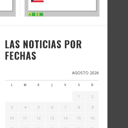
LAS NOTICIAS POR
FECHAS
AGOSTO 2026
L
M
X
J
V
S
D
1
2
3
4
5
6
7
8
9
10
11
12
13
14
15
16