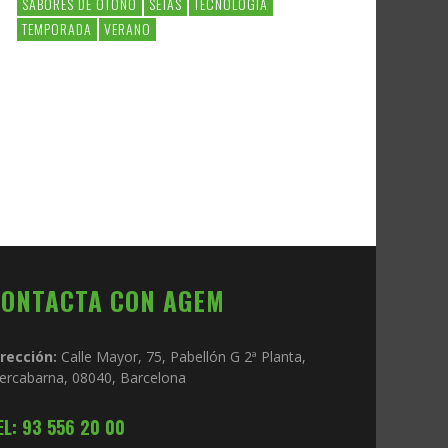
SABORES DE OTOÑO
SETAS
TECNOLOGIA
TEMPORADA
VERANO
CONTACTA CON AGEM
irección:
Calle Mayor, 75, Pabellón G 2ª Planta,
ercabarna, 08040, Barcelona
EL: 93 556 20 00