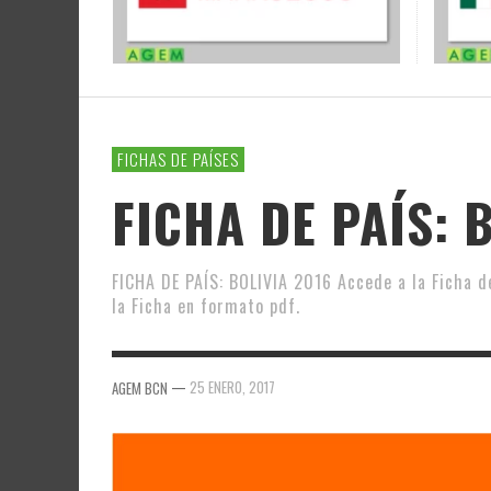
FICHAS DE PAÍSES
FICHA DE PAÍS: 
FICHA DE PAÍS: BOLIVIA 2016 Accede a la Ficha d
la Ficha en formato pdf.
—
25 ENERO, 2017
AGEM BCN