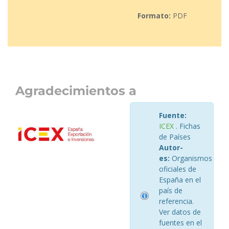
Formato:
PDF
Agradecimientos a
Fuente:
ICEX
. Fichas
de Países
Autor-
es:
Organismos
oficiales de
España en el
país de
referencia.
Ver datos de
fuentes en el