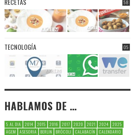
RECETAS
58
TECNOLOGÍA
05
HABLAMOS DE …
5 AL DIA
2014
2015
2016
2017
2020
2021
2024
2025
AGEM
ASESORIA
BERLIN
BRÓCOLI
CALABACÍN
CALENDARIO