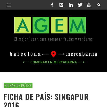
El mejor lugar para comprar frutas y verduras
<····· COMPRAR EN MERCABARNA ·····>
FICHAS DE PAÍSES
FICHA DE PAÍS: SINGAPUR
2016