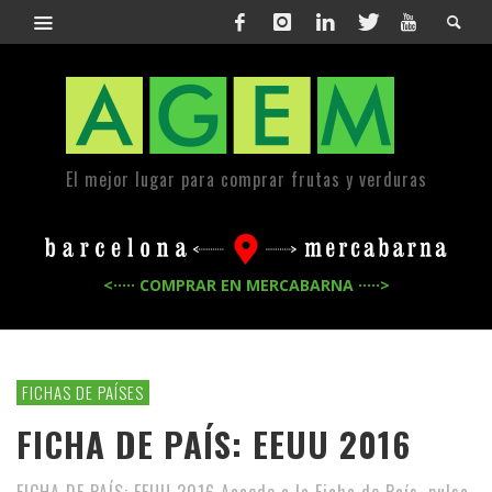
El mejor lugar para comprar frutas y verduras
<····· COMPRAR EN MERCABARNA ·····>
FICHAS DE PAÍSES
FICHA DE PAÍS: EEUU 2016