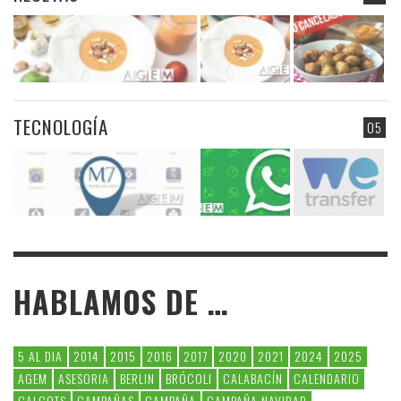
TECNOLOGÍA
05
HABLAMOS DE …
5 AL DIA
2014
2015
2016
2017
2020
2021
2024
2025
AGEM
ASESORIA
BERLIN
BRÓCOLI
CALABACÍN
CALENDARIO
CALÇOTS
CAMPAÑAS
CAMPAÑA
CAMPAÑA NAVIDAD