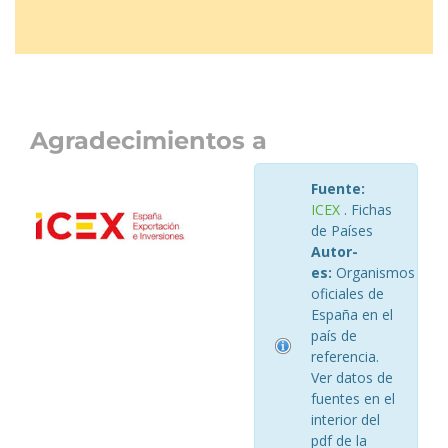
Agradecimientos a
Fuente:
ICEX
. Fichas
de Países
Autor-
es:
Organismos
oficiales de
España en el
país de
referencia.
Ver datos de
fuentes en el
interior del
pdf de la