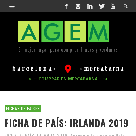
El mejor lugar para comprar frutas y verduras
<····· COMPRAR EN MERCABARNA ·····>
FICHAS DE PAÍSES
FICHA DE PAÍS: IRLANDA 2019