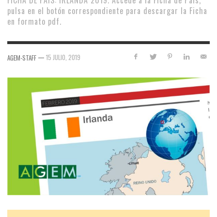
FICHA DE PAÍS: IRLANDA 2019. Accede a la Ficha de País,
pulsa en el botón correspondiente para descargar la Ficha
en formato pdf.
—
15 JULIO, 2019
AGEM-STAFF