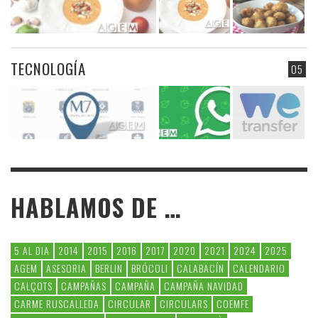
TECNOLOGÍA
05
HABLAMOS DE …
5 AL DIA
2014
2015
2016
2017
2020
2021
2024
2025
AGEM
ASESORIA
BERLIN
BRÓCOLI
CALABACÍN
CALENDARIO
CALÇOTS
CAMPAÑAS
CAMPAÑA
CAMPAÑA NAVIDAD
CARME RUSCALLEDA
CIRCULAR
CIRCULARS
COEMFE